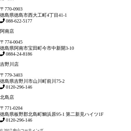
〒770-0903
徳島県
徳島市
西大工町4丁目41-1
088-622-5177
阿南店
〒774-0045
徳島県
阿南市
宝田町今市中新開3-10
0884-24-8186
吉野川店
〒779-3403
徳島県
吉野川市
山川町前川75-2
0120-296-146
北島店
〒771-0204
徳島県
板野郡北島町
鯛浜原95-1
第二新見ハイツ1F
0120-296-146
© 2017 中山コーティング