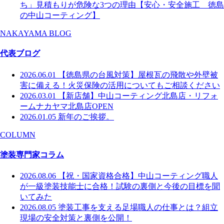
ち」見積もりが危険な3つの理由【安心・安全施工 徳島
の中山コーティング】
NAKAYAMA BLOG
代表ブログ
2026.06.01
【徳島県の台風対策】屋根瓦の飛散や外壁被
害に備える！火災保険の活用についてもご相談ください
2026.03.01
【新店舗】中山コーティング北島店・リフォ
ームナカヤマ北島店OPEN
2026.01.05
新年のご挨拶。
COLUMN
塗装専門家コラム
2026.08.06
【祝・国家資格合格】中山コーティング職人
が一級塗装技能士に合格！試験の裏側と今後の目標を聞
いてみた
2026.08.05
塗装工事を支える足場職人の仕事とは？組立
現場の安全対策と裏側を公開！