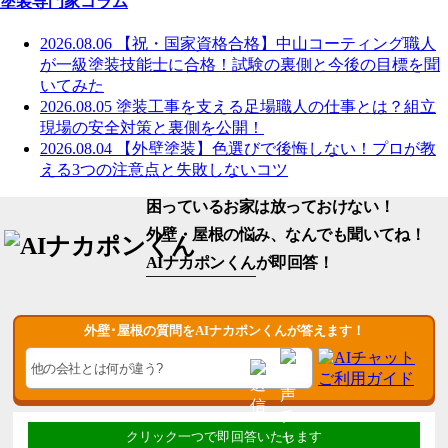
塗装専門家コラム
2026.08.06
【祝・国家資格合格】中山コーティング職人
が一級塗装技能士に合格！試験の裏側と今後の目標を聞
いてみた
2026.08.05
塗装工事を支える足場職人の仕事とは？組立
現場の安全対策と裏側を公開！
2026.08.04
【外壁塗装】色選びで後悔しない！プロが教
える3つの注意点と失敗しないコツ
困っているお家は放っておけない！
外壁・屋根の悩み、なんでも聞いてね！
AIナカポンくん
が即回答！
外壁･屋根の質問をAIナカポンくんが答えます！