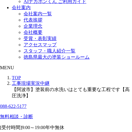
AIナカポンくん ご利用ガイド
会社案内
会社案内一覧
代表挨拶
企業理念
会社概要
受賞・表彰実績
アクセスマップ
スタッフ・職人紹介一覧
徳島県最大の塗装ショールーム
MENU
TOP
工事現場実況中継
【阿波市】塗装前の水洗いはとても重要な工程です【高
圧洗浄】
088-622-5177
無料相談・診断
[受付時間]
9:00～19:00
年中無休