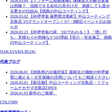
2026.03.09
【リフォーム瑕疵保険】保険加入を断る業者
は危険？ 信頼できる会社の見分け方 倒産しても直せ
る驚きの仕組み【徳島の中山コーティング】
2026.03.02
【外壁塗装 板野郡北島町】中山コーティング
北島店 3/5グランドオープン！3/7・8開店イベントのお知
らせ
2026.02.23
【外壁塗装の罠 5分でわかる！】「増し打
ち」見積もりが危険な3つの理由【安心・安全施工 徳島
の中山コーティング】
NAKAYAMA BLOG
代表ブログ
2026.06.01
【徳島県の台風対策】屋根瓦の飛散や外壁被
害に備える！火災保険の活用についてもご相談ください
2026.03.01
【新店舗】中山コーティング北島店・リフォ
ームナカヤマ北島店OPEN
2026.01.05
新年のご挨拶。
COLUMN