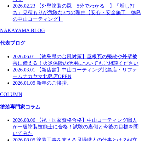
2026.02.23
【外壁塗装の罠 5分でわかる！】「増し打
ち」見積もりが危険な3つの理由【安心・安全施工 徳島
の中山コーティング】
NAKAYAMA BLOG
代表ブログ
2026.06.01
【徳島県の台風対策】屋根瓦の飛散や外壁被
害に備える！火災保険の活用についてもご相談ください
2026.03.01
【新店舗】中山コーティング北島店・リフォ
ームナカヤマ北島店OPEN
2026.01.05
新年のご挨拶。
COLUMN
塗装専門家コラム
2026.08.06
【祝・国家資格合格】中山コーティング職人
が一級塗装技能士に合格！試験の裏側と今後の目標を聞
いてみた
2026.08.05
塗装工事を支える足場職人の仕事とは？組立