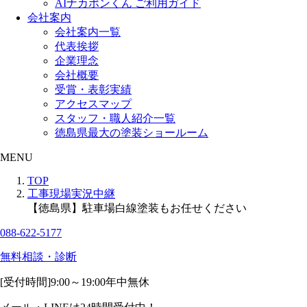
AIナカポンくん ご利用ガイド
会社案内
会社案内一覧
代表挨拶
企業理念
会社概要
受賞・表彰実績
アクセスマップ
スタッフ・職人紹介一覧
徳島県最大の塗装ショールーム
MENU
TOP
工事現場実況中継
【徳島県】駐車場白線塗装もお任せください
088-622-5177
無料相談・診断
[受付時間]
9:00～19:00
年中無休