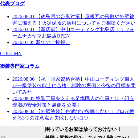
代表ブログ
2026.06.01
【徳島県の台風対策】屋根瓦の飛散や外壁被
害に備える！火災保険の活用についてもご相談ください
2026.03.01
【新店舗】中山コーティング北島店・リフォ
ームナカヤマ北島店OPEN
2026.01.05
新年のご挨拶。
COLUMN
塗装専門家コラム
2026.08.06
【祝・国家資格合格】中山コーティング職人
が一級塗装技能士に合格！試験の裏側と今後の目標を聞
いてみた
2026.08.05
塗装工事を支える足場職人の仕事とは？組立
現場の安全対策と裏側を公開！
2026.08.04
【外壁塗装】色選びで後悔しない！プロが教
える3つの注意点と失敗しないコツ
困っているお家は放っておけない！
外壁・屋根の悩み、なんでも聞いてね！