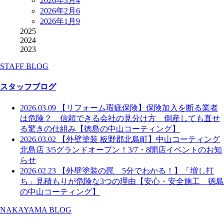
2026年3月
4
2026年2月
6
2026年1月
9
2025
2024
2023
STAFF BLOG
スタッフブログ
2026.03.09
【リフォーム瑕疵保険】保険加入を断る業者
は危険？ 信頼できる会社の見分け方 倒産しても直せ
る驚きの仕組み【徳島の中山コーティング】
2026.03.02
【外壁塗装 板野郡北島町】中山コーティング
北島店 3/5グランドオープン！3/7・8開店イベントのお知
らせ
2026.02.23
【外壁塗装の罠 5分でわかる！】「増し打
ち」見積もりが危険な3つの理由【安心・安全施工 徳島
の中山コーティング】
NAKAYAMA BLOG