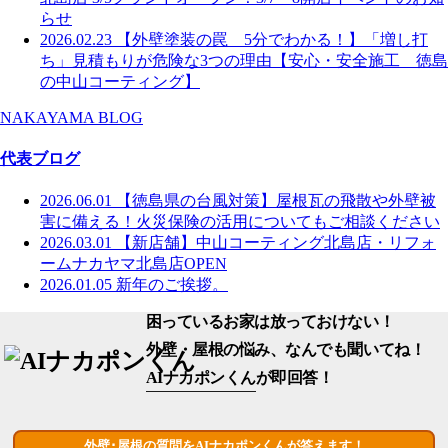
らせ
2026.02.23
【外壁塗装の罠 5分でわかる！】「増し打
ち」見積もりが危険な3つの理由【安心・安全施工 徳島
の中山コーティング】
NAKAYAMA BLOG
代表ブログ
2026.06.01
【徳島県の台風対策】屋根瓦の飛散や外壁被
害に備える！火災保険の活用についてもご相談ください
2026.03.01
【新店舗】中山コーティング北島店・リフォ
ームナカヤマ北島店OPEN
2026.01.05
新年のご挨拶。
困っているお家は放っておけない！
外壁・屋根の悩み、なんでも聞いてね！
AIナカポンくん
が即回答！
外壁･屋根の質問をAIナカポンくんが答えます！