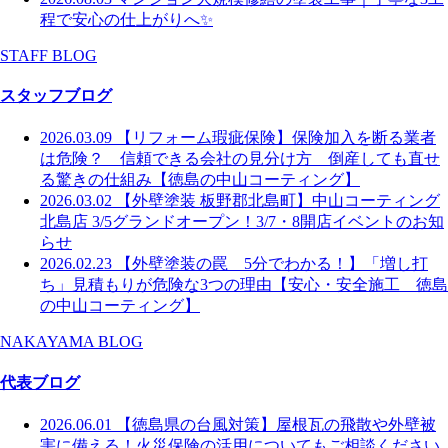
程で安心の仕上がりへ✨
STAFF BLOG
スタッフブログ
2026.03.09
【リフォーム瑕疵保険】保険加入を断る業者
は危険？ 信頼できる会社の見分け方 倒産しても直せ
る驚きの仕組み【徳島の中山コーティング】
2026.03.02
【外壁塗装 板野郡北島町】中山コーティング
北島店 3/5グランドオープン！3/7・8開店イベントのお知
らせ
2026.02.23
【外壁塗装の罠 5分でわかる！】「増し打
ち」見積もりが危険な3つの理由【安心・安全施工 徳島
の中山コーティング】
NAKAYAMA BLOG
代表ブログ
2026.06.01
【徳島県の台風対策】屋根瓦の飛散や外壁被
害に備える！火災保険の活用についてもご相談ください