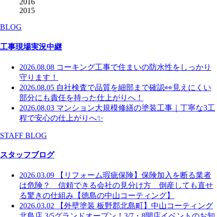
2016
2015
BLOG
工事現場実況中継
2026.08.08
コーキング工事で住まいの防水性をしっかり
守ります！
2026.08.05
自社検査で品質を細部まで確認👀見えにくい
部分にも責任を持った仕上がりへ！
2026.08.03
マンション大規模修繕の塗装工事｜丁寧な3工
程で安心の仕上がりへ✨
STAFF BLOG
スタッフブログ
2026.03.09
【リフォーム瑕疵保険】保険加入を断る業者
は危険？ 信頼できる会社の見分け方 倒産しても直せ
る驚きの仕組み【徳島の中山コーティング】
2026.03.02
【外壁塗装 板野郡北島町】中山コーティング
北島店 3/5グランドオープン！3/7・8開店イベントのお知