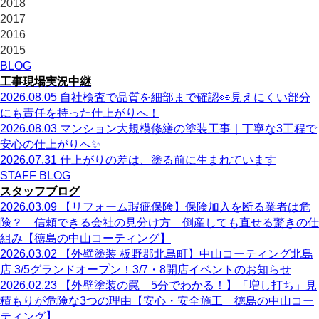
2018
2017
2016
2015
BLOG
工事現場実況中継
2026.08.05
自社検査で品質を細部まで確認👀見えにくい部分
にも責任を持った仕上がりへ！
2026.08.03
マンション大規模修繕の塗装工事｜丁寧な3工程で
安心の仕上がりへ✨
2026.07.31
仕上がりの差は、塗る前に生まれています
STAFF BLOG
スタッフブログ
2026.03.09
【リフォーム瑕疵保険】保険加入を断る業者は危
険？ 信頼できる会社の見分け方 倒産しても直せる驚きの仕
組み【徳島の中山コーティング】
2026.03.02
【外壁塗装 板野郡北島町】中山コーティング北島
店 3/5グランドオープン！3/7・8開店イベントのお知らせ
2026.02.23
【外壁塗装の罠 5分でわかる！】「増し打ち」見
積もりが危険な3つの理由【安心・安全施工 徳島の中山コー
ティング】