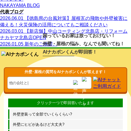
NAKAYAMA BLOG
代表ブログ
2026.06.01
【徳島県の台風対策】屋根瓦の飛散や外壁被害に
備える！火災保険の活用についてもご相談ください
2026.03.01
【新店舗】中山コーティング北島店・リフォーム
困っているお家は放っておけない！
ナカヤマ北島店OPEN
外壁・屋根の悩み、なんでも聞いてね！
2026.01.05
新年のご挨拶。
AIナカポンくん
が即回答！
外壁･屋根の質問をAIナカポンくんが答えます！
外壁塗装って全部でいくらくらい?
外壁にヒビがあるけど大丈夫?