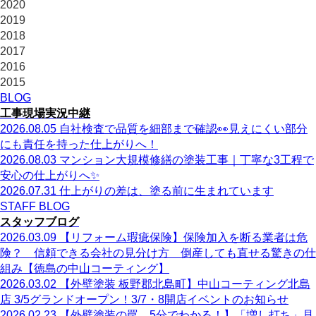
2020
2019
2018
2017
2016
2015
BLOG
工事現場実況中継
2026.08.05
自社検査で品質を細部まで確認👀見えにくい部分
にも責任を持った仕上がりへ！
2026.08.03
マンション大規模修繕の塗装工事｜丁寧な3工程で
安心の仕上がりへ✨
2026.07.31
仕上がりの差は、塗る前に生まれています
STAFF BLOG
スタッフブログ
2026.03.09
【リフォーム瑕疵保険】保険加入を断る業者は危
険？ 信頼できる会社の見分け方 倒産しても直せる驚きの仕
組み【徳島の中山コーティング】
2026.03.02
【外壁塗装 板野郡北島町】中山コーティング北島
店 3/5グランドオープン！3/7・8開店イベントのお知らせ
2026.02.23
【外壁塗装の罠 5分でわかる！】「増し打ち」見