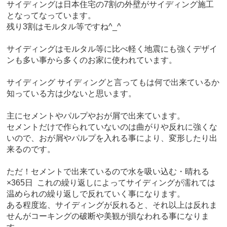
サイディングは日本住宅の7割の外壁がサイディング施工
となってなっています。
残り3割はモルタル等ですね^_^
サイディングはモルタル等に比べ軽く地震にも強くデザイ
ンも多い事から多くのお家に使われています。
サイディング サイディングと言ってもは何で出来ているか
知っている方は少ないと思います。
主にセメントやパルプやおが屑で出来ています。
セメントだけで作られていないのは曲がりや反れに強くな
いので、おが屑やパルプを入れる事により、変形したり出
来るのです。
ただ！セメントで出来ているので水を吸い込む・晴れる
×365日 これの繰り返しによってサイディングが濡れては
温められの繰り返しで反れていく事になります。
ある程度迄、サイディングが反れると、それ以上は反れま
せんがコーキングの破断や美観が損なわれる事になりま