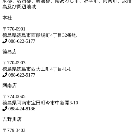
東郡、名西郡、勝浦郡、南あわじ市、洲本市、阿南市、淡路
島及び周辺地域
本社
〒770-0901
徳島県
徳島市
西船場町4丁目32番地
088-622-5177
徳島店
〒770-0903
徳島県
徳島市
西大工町4丁目41-1
088-622-5177
阿南店
〒774-0045
徳島県
阿南市
宝田町今市中新開3-10
0884-24-8186
吉野川店
〒779-3403