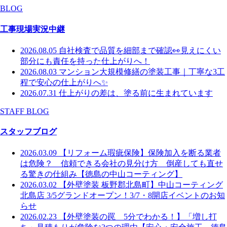
BLOG
工事現場実況中継
2026.08.05
自社検査で品質を細部まで確認👀見えにくい
部分にも責任を持った仕上がりへ！
2026.08.03
マンション大規模修繕の塗装工事｜丁寧な3工
程で安心の仕上がりへ✨
2026.07.31
仕上がりの差は、塗る前に生まれています
STAFF BLOG
スタッフブログ
2026.03.09
【リフォーム瑕疵保険】保険加入を断る業者
は危険？ 信頼できる会社の見分け方 倒産しても直せ
る驚きの仕組み【徳島の中山コーティング】
2026.03.02
【外壁塗装 板野郡北島町】中山コーティング
北島店 3/5グランドオープン！3/7・8開店イベントのお知
らせ
2026.02.23
【外壁塗装の罠 5分でわかる！】「増し打