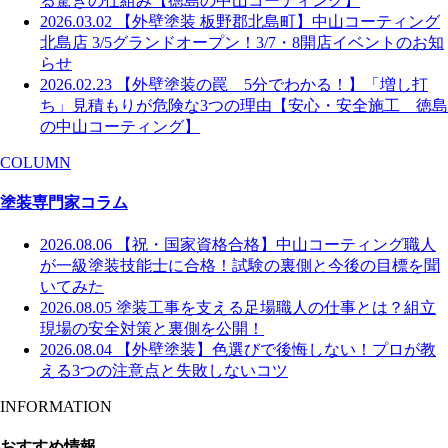
る驚きの仕組み【徳島の中山コーティング】
2026.03.02
【外壁塗装 板野郡北島町】中山コーティング
北島店 3/5グランドオープン！3/7・8開店イベントのお知
らせ
2026.02.23
【外壁塗装の罠 5分でわかる！】「増し打
ち」見積もりが危険な3つの理由【安心・安全施工 徳島
の中山コーティング】
COLUMN
塗装専門家コラム
2026.08.06
【祝・国家資格合格】中山コーティング職人
が一級塗装技能士に合格！試験の裏側と今後の目標を聞
いてみた
2026.08.05
塗装工事を支える足場職人の仕事とは？組立
現場の安全対策と裏側を公開！
2026.08.04
【外壁塗装】色選びで後悔しない！プロが教
える3つの注意点と失敗しないコツ
INFORMATION
おすすめ情報