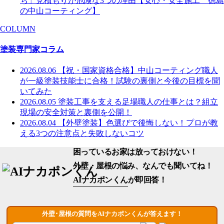
ち」見積もりが危険な3つの理由【安心・安全施工 徳島
の中山コーティング】
COLUMN
塗装専門家コラム
2026.08.06
【祝・国家資格合格】中山コーティング職人
が一級塗装技能士に合格！試験の裏側と今後の目標を聞
いてみた
2026.08.05
塗装工事を支える足場職人の仕事とは？組立
現場の安全対策と裏側を公開！
2026.08.04
【外壁塗装】色選びで後悔しない！プロが教
える3つの注意点と失敗しないコツ
困っているお家は放っておけない！
外壁・屋根の悩み、なんでも聞いてね！
AIナカポンくん
が即回答！
外壁･屋根の質問をAIナカポンくんが答えます！