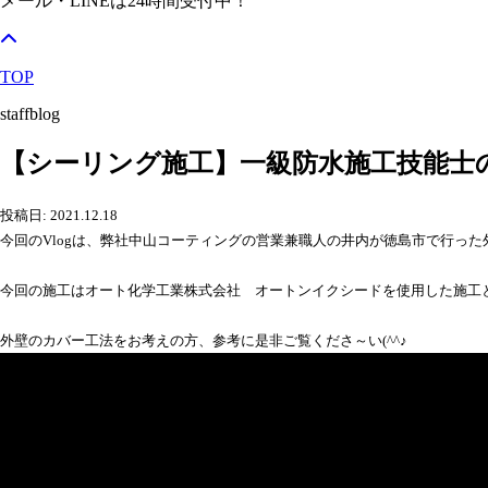
メール・LINEは24時間受付中！
TOP
staffblog
【シーリング施工】一級防水施工技能士の
投稿日: 2021.12.18
今回のVlogは、弊社中山コーティングの営業兼職人の井内が徳島市で行っ
今回の施工はオート化学工業株式会社 オートンイクシードを使用した施工
外壁のカバー工法をお考えの方、参考に是非ご覧くださ～い(^^♪
ame>