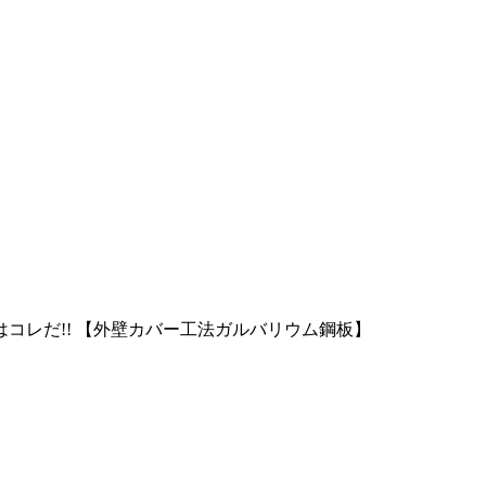
コレだ!! 【外壁カバー工法ガルバリウム鋼板】