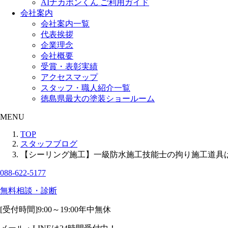
AIナカポンくん ご利用ガイド
会社案内
会社案内一覧
代表挨拶
企業理念
会社概要
受賞・表彰実績
アクセスマップ
スタッフ・職人紹介一覧
徳島県最大の塗装ショールーム
MENU
TOP
スタッフブログ
【シーリング施工】一級防水施工技能士の拘り施工道具は
088-622-5177
無料相談・診断
[受付時間]
9:00～19:00
年中無休