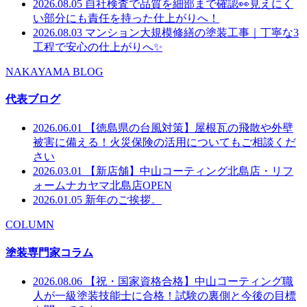
2026.08.05
自社検査で品質を細部まで確認👀見えにく
い部分にも責任を持った仕上がりへ！
2026.08.03
マンション大規模修繕の塗装工事｜丁寧な3
工程で安心の仕上がりへ✨
NAKAYAMA BLOG
代表ブログ
2026.06.01
【徳島県の台風対策】屋根瓦の飛散や外壁
被害に備える！火災保険の活用についてもご相談くだ
さい
2026.03.01
【新店舗】中山コーティング北島店・リフ
ォームナカヤマ北島店OPEN
2026.01.05
新年のご挨拶。
COLUMN
塗装専門家コラム
2026.08.06
【祝・国家資格合格】中山コーティング職
人が一級塗装技能士に合格！試験の裏側と今後の目標