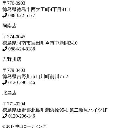
〒770-0903
徳島県
徳島市
西大工町4丁目41-1
088-622-5177
阿南店
〒774-0045
徳島県
阿南市
宝田町今市中新開3-10
0884-24-8186
吉野川店
〒779-3403
徳島県
吉野川市
山川町前川75-2
0120-296-146
北島店
〒771-0204
徳島県
板野郡北島町
鯛浜原95-1
第二新見ハイツ1F
0120-296-146
© 2017 中山コーティング