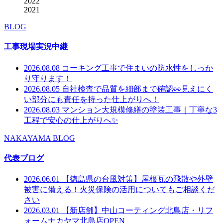
2022
2021
BLOG
工事現場実況中継
2026.08.08
コーキング工事で住まいの防水性をしっか
り守ります！
2026.08.05
自社検査で品質を細部まで確認👀見えにく
い部分にも責任を持った仕上がりへ！
2026.08.03
マンション大規模修繕の塗装工事｜丁寧な3
工程で安心の仕上がりへ✨
NAKAYAMA BLOG
代表ブログ
2026.06.01
【徳島県の台風対策】屋根瓦の飛散や外壁
被害に備える！火災保険の活用についてもご相談くだ
さい
2026.03.01
【新店舗】中山コーティング北島店・リフ
ォームナカヤマ北島店OPEN