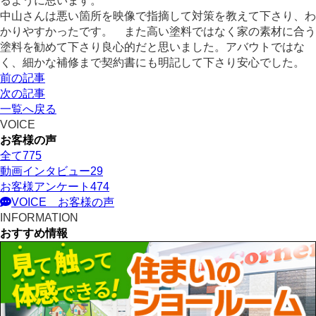
るように思います。
中山さんは悪い箇所を映像で指摘して対策を教えて下さり、わ
かりやすかったです。 また高い塗料ではなく家の素材に合う
塗料を勧めて下さり良心的だと思いました。アバウトではな
く、細かな補修まで契約書にも明記して下さり安心でした。
前の記事
次の記事
一覧へ戻る
VOICE
お客様の声
全て
775
動画インタビュー
29
お客様アンケート
474
VOICE
お客様の声
INFORMATION
おすすめ情報