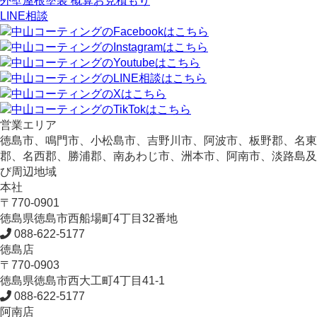
外壁屋根塗装 概算お見積もり
LINE相談
営業エリア
徳島市、鳴門市、小松島市、吉野川市、阿波市、板野郡、名東
郡、名西郡、勝浦郡、南あわじ市、洲本市、阿南市、淡路島及
び周辺地域
本社
〒770-0901
徳島県
徳島市
西船場町4丁目32番地
088-622-5177
徳島店
〒770-0903
徳島県
徳島市
西大工町4丁目41-1
088-622-5177
阿南店