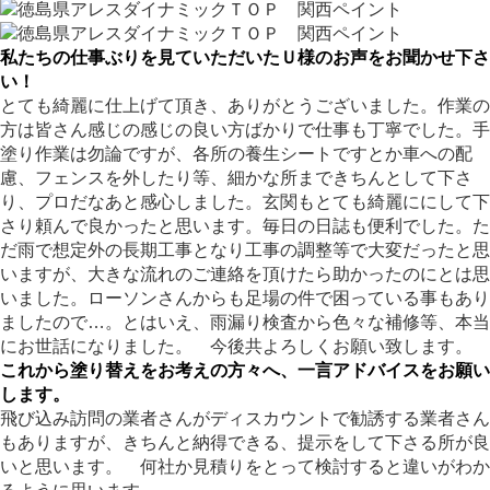
私たちの仕事ぶりを見ていただいたＵ様のお声をお聞かせ下さ
い！
とても綺麗に仕上げて頂き、ありがとうございました。作業の
方は皆さん感じの感じの良い方ばかりで仕事も丁寧でした。手
塗り作業は勿論ですが、各所の養生シートですとか車への配
慮、フェンスを外したり等、細かな所まできちんとして下さ
り、プロだなあと感心しました。玄関もとても綺麗ににして下
さり頼んで良かったと思います。毎日の日誌も便利でした。た
だ雨で想定外の長期工事となり工事の調整等で大変だったと思
いますが、大きな流れのご連絡を頂けたら助かったのにとは思
いました。ローソンさんからも足場の件で困っている事もあり
ましたので…。とはいえ、雨漏り検査から色々な補修等、本当
にお世話になりました。 今後共よろしくお願い致します。
これから塗り替えをお考えの方々へ、一言アドバイスをお願い
します。
飛び込み訪問の業者さんがディスカウントで勧誘する業者さん
もありますが、きちんと納得できる、提示をして下さる所が良
いと思います。 何社か見積りをとって検討すると違いがわか