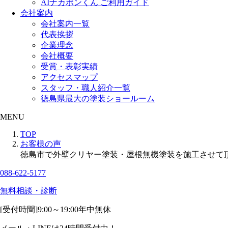
AIナカポンくん ご利用ガイド
会社案内
会社案内一覧
代表挨拶
企業理念
会社概要
受賞・表彰実績
アクセスマップ
スタッフ・職人紹介一覧
徳島県最大の塗装ショールーム
MENU
TOP
お客様の声
徳島市で外壁クリヤー塗装・屋根無機塗装を施工させて
088-622-5177
無料相談・診断
[受付時間]
9:00～19:00
年中無休