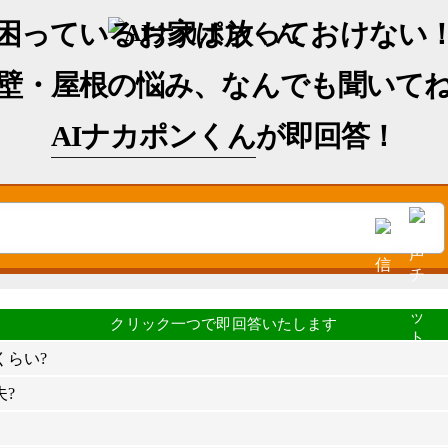
困っているお家は放っておけない
壁・屋根の悩み、なんでも聞いて
AIナカポンくん
が即回答！
くらい?
?