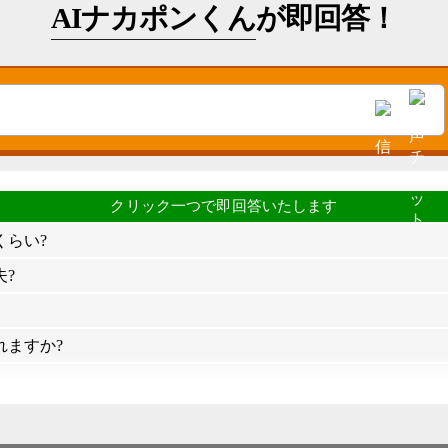
AIナカポンくん
が即回答！
くらい?
?
れますか?