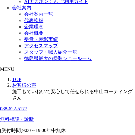
AIナカポンくん ご利用ガイド
会社案内
会社案内一覧
代表挨拶
企業理念
会社概要
受賞・表彰実績
アクセスマップ
スタッフ・職人紹介一覧
徳島県最大の塗装ショールーム
MENU
TOP
お客様の声
施工もていねいで安心して任せられる中山コーティング
さん
088-622-5177
無料相談・診断
[受付時間]
9:00～19:00
年中無休