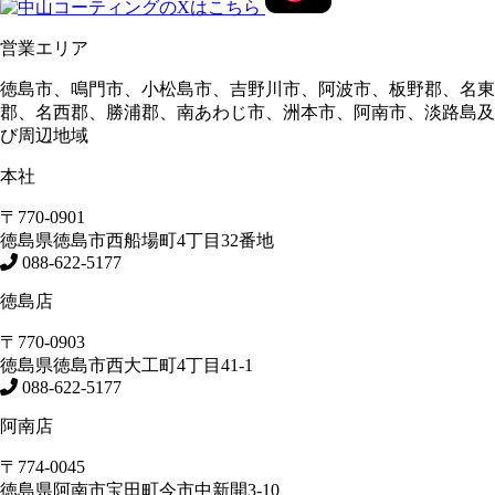
営業エリア
徳島市、鳴門市、小松島市、吉野川市、阿波市、板野郡、名東
郡、名西郡、勝浦郡、南あわじ市、洲本市、阿南市、淡路島及
び周辺地域
本社
〒770-0901
徳島県
徳島市
西船場町4丁目32番地
088-622-5177
徳島店
〒770-0903
徳島県
徳島市
西大工町4丁目41-1
088-622-5177
阿南店
〒774-0045
徳島県
阿南市
宝田町今市中新開3-10