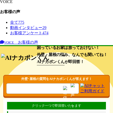
VOICE
お客様の声
全て
775
動画インタビュー
29
お客様アンケート
474
お客様の声
VOICE
困っているお家は放っておけない！
外壁・屋根の悩み、なんでも聞いてね！
AIナカポンくん
が即回答！
外壁･屋根の質問をAIナカポンくんが答えます！