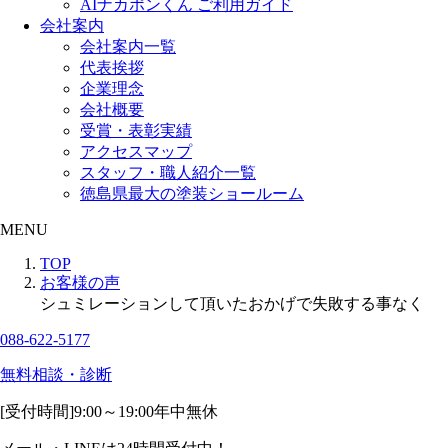
AIナカポンくん ご利用ガイド
会社案内
会社案内一覧
代表挨拶
企業理念
会社概要
受賞・表彰実績
アクセスマップ
スタッフ・職人紹介一覧
徳島県最大の塗装ショールーム
MENU
TOP
お客様の声
シュミレーションして頂いたおかげで失敗する事なく
088-622-5177
無料相談・診断
[受付時間]
9:00～19:00
年中無休