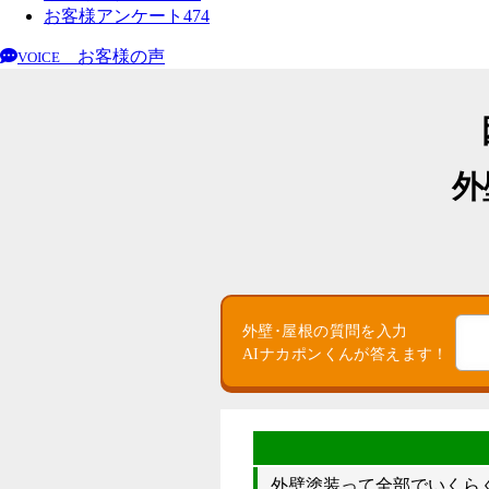
お客様アンケート
474
お客様の声
VOICE
外
外壁･屋根の質問を入力
AIナカポンくんが答えます！
外壁塗装って全部でいくら