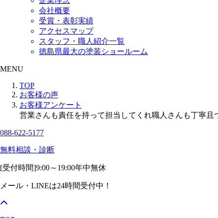
企業理念
会社概要
受賞・表彰実績
アクセスマップ
スタッフ・職人紹介一覧
徳島県最大の塗装ショールーム
MENU
TOP
お客様の声
お客様アンケート
営業さんも責任を持って担当してくれ職人さんも丁寧且
088-622-5177
無料相談・診断
[受付時間]
9:00～19:00
年中無休
メール・LINEは24時間受付中！