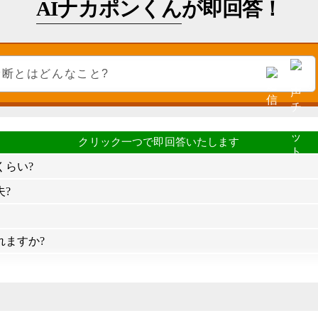
AIナカポンくん
が即回答！
くらい?
?
れますか?