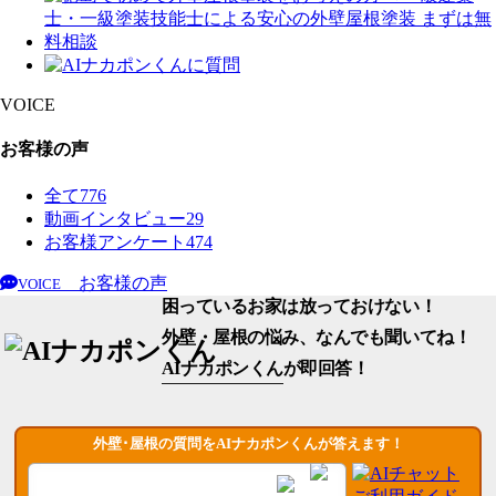
VOICE
お客様の声
全て
776
動画インタビュー
29
お客様アンケート
474
お客様の声
VOICE
困っているお家は放っておけない！
外壁・屋根の悩み、なんでも聞いてね！
AIナカポンくん
が即回答！
外壁･屋根の質問をAIナカポンくんが答えます！