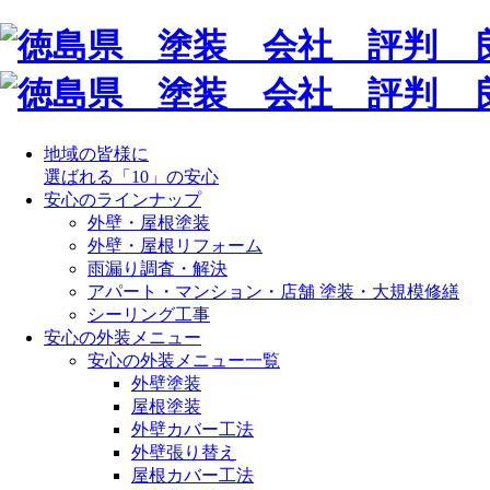
地域の皆様に
選ばれる「10」の安心
安心のラインナップ
外壁・屋根塗装
外壁・屋根リフォーム
雨漏り調査・解決
アパート・マンション・店舗 塗装・大規模修繕
シーリング工事
安心の外装メニュー
安心の外装メニュー一覧
外壁塗装
屋根塗装
外壁カバー工法
外壁張り替え
屋根カバー工法