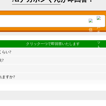
くらい?
?
れますか?