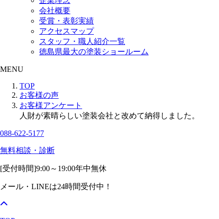
企業理念
会社概要
受賞・表彰実績
アクセスマップ
スタッフ・職人紹介一覧
徳島県最大の塗装ショールーム
MENU
TOP
お客様の声
お客様アンケート
人財が素晴らしい塗装会社と改めて納得しました。
088-622-5177
無料相談・診断
[受付時間]
9:00～19:00
年中無休
メール・LINEは24時間受付中！