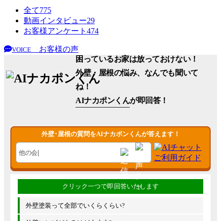
全て
775
動画インタビュー
29
お客様アンケート
474
お客様の声
VOICE
困っているお家は放っておけない！
外壁・屋根の悩み、なんでも聞いて
ね！
AIナカポンくん
が即回答！
外壁･屋根の質問をAIナカポンくんが答えます！
外壁塗装って全部でいくらくらい?