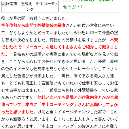
せ下さい！
役一か月の間、有難うございました。
半年位前から訪問で外壁塗装の業者
さんが何度か営業に来てい
て、どうしようかと迷っていましたが、今回思い切って外壁の塗
り替えの決心をしました。何社かの見積りを取りましたが、
不安
でしたので「メーカー」を通して中山さんをご紹介して戴きまし
た。
見積もりの説明とか実際に傷んでいる場所などを見せて戴
き、ここなら安心してお任せができると思いました。外壁・屋根
の色のイメージも色見本を見ながらシミュレーションして下さり
満足した色選びが出来ました。 毎日、来て下さる職人さん達
も、とても礼儀正しく言葉使いもていねいで仕事も安心してお任
せする事が出来ました。 近所にも何軒か外壁塗装をしている家
があったのですが、
他社と比べても足場とか作業内容とかが全然
違っていて、本当に「中山コーティング」さんにお願いしてよか
ったと思いました。
以前と全くイメージチェンジした家で、これ
からも頑張ろうと思います。亡くなった主人もきっと喜んでいて
くれると思います。「中山コーティング」の皆さん本当に有難う