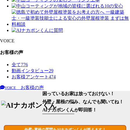
VOICE
お客様の声
全て
776
動画インタビュー
29
お客様アンケート
474
お客様の声
VOICE
困っているお家は放っておけない！
外壁・屋根の悩み、なんでも聞いてね！
AIナカポンくん
が即回答！
外壁･屋根の質問をAIナカポンくんが答えます！