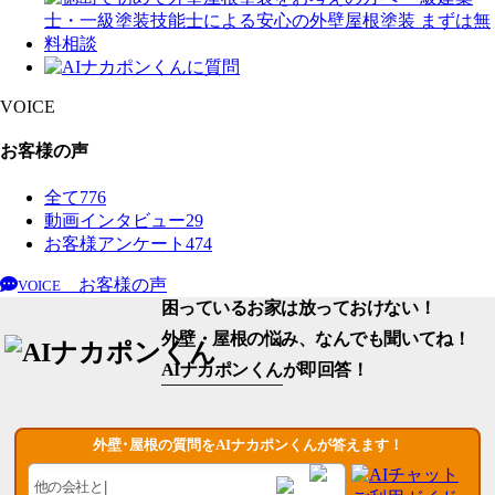
VOICE
お客様の声
全て
776
動画インタビュー
29
お客様アンケート
474
お客様の声
VOICE
困っているお家は放っておけない！
外壁・屋根の悩み、なんでも聞いてね！
AIナカポンくん
が即回答！
外壁･屋根の質問をAIナカポンくんが答えます！