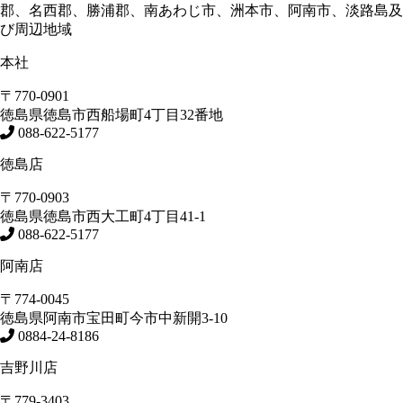
郡、名西郡、勝浦郡、南あわじ市、洲本市、阿南市、淡路島及
び周辺地域
本社
〒770-0901
徳島県
徳島市
西船場町4丁目32番地
088-622-5177
徳島店
〒770-0903
徳島県
徳島市
西大工町4丁目41-1
088-622-5177
阿南店
〒774-0045
徳島県
阿南市
宝田町今市中新開3-10
0884-24-8186
吉野川店
〒779-3403