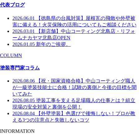
代表ブログ
2026.06.01
【徳島県の台風対策】屋根瓦の飛散や外壁被
害に備える！火災保険の活用についてもご相談ください
2026.03.01
【新店舗】中山コーティング北島店・リフォ
ームナカヤマ北島店OPEN
2026.01.05
新年のご挨拶。
COLUMN
塗装専門家コラム
2026.08.06
【祝・国家資格合格】中山コーティング職人
が一級塗装技能士に合格！試験の裏側と今後の目標を聞
いてみた
2026.08.05
塗装工事を支える足場職人の仕事とは？組立
現場の安全対策と裏側を公開！
2026.08.04
【外壁塗装】色選びで後悔しない！プロが教
える3つの注意点と失敗しないコツ
INFORMATION