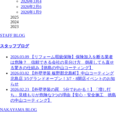
2026年3月
4
2026年2月
6
2026年1月
9
2025
2024
2023
STAFF BLOG
スタッフブログ
2026.03.09
【リフォーム瑕疵保険】保険加入を断る業者
は危険？ 信頼できる会社の見分け方 倒産しても直せ
る驚きの仕組み【徳島の中山コーティング】
2026.03.02
【外壁塗装 板野郡北島町】中山コーティング
北島店 3/5グランドオープン！3/7・8開店イベントのお知
らせ
2026.02.23
【外壁塗装の罠 5分でわかる！】「増し打
ち」見積もりが危険な3つの理由【安心・安全施工 徳島
の中山コーティング】
NAKAYAMA BLOG