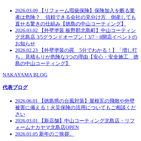
2026.03.09
【リフォーム瑕疵保険】保険加入を断る業
者は危険？ 信頼できる会社の見分け方 倒産しても
直せる驚きの仕組み【徳島の中山コーティング】
2026.03.02
【外壁塗装 板野郡北島町】中山コーティン
グ北島店 3/5グランドオープン！3/7・8開店イベントの
お知らせ
2026.02.23
【外壁塗装の罠 5分でわかる！】「増し打
ち」見積もりが危険な3つの理由【安心・安全施工 徳
島の中山コーティング】
NAKAYAMA BLOG
代表ブログ
2026.06.01
【徳島県の台風対策】屋根瓦の飛散や外壁
被害に備える！火災保険の活用についてもご相談くだ
さい
2026.03.01
【新店舗】中山コーティング北島店・リフ
ォームナカヤマ北島店OPEN
2026.01.05
新年のご挨拶。