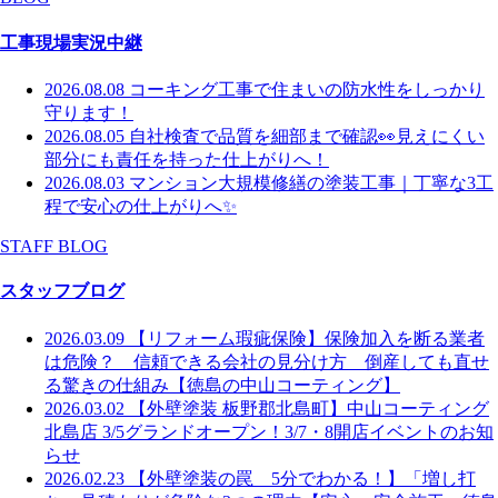
工事現場実況中継
2026.08.08
コーキング工事で住まいの防水性をしっかり
守ります！
2026.08.05
自社検査で品質を細部まで確認👀見えにくい
部分にも責任を持った仕上がりへ！
2026.08.03
マンション大規模修繕の塗装工事｜丁寧な3工
程で安心の仕上がりへ✨
STAFF BLOG
スタッフブログ
2026.03.09
【リフォーム瑕疵保険】保険加入を断る業者
は危険？ 信頼できる会社の見分け方 倒産しても直せ
る驚きの仕組み【徳島の中山コーティング】
2026.03.02
【外壁塗装 板野郡北島町】中山コーティング
北島店 3/5グランドオープン！3/7・8開店イベントのお知
らせ
2026.02.23
【外壁塗装の罠 5分でわかる！】「増し打