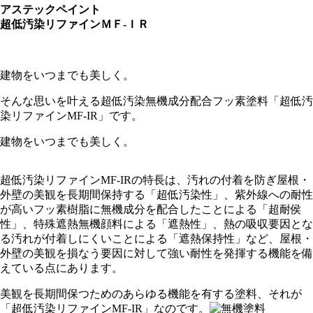
アステックペイント
超低汚染リファインＭＦ-ＩＲ
建物をいつまでも美しく。
そんな思いを叶える超低汚染無機成分配合フッ素塗料「超低汚
染リファインMF-IR」です。
建物をいつまでも美しく。
超低汚染リファイン
MF-IR
の特長は、汚れの付着を防ぎ屋根・
外壁の美観を長期間保持する「超低汚染性」、紫外線への耐性
が高いフッ素樹脂に無機成分を配合したことによる「超耐侯
性」、特殊遮熱無機顔料による「遮熱性」、熱の吸収要因とな
る汚れが付着しにくいことによる「遮熱保持性」など、屋根・
外壁の美観を損なう要因に対して強い耐性を発揮する機能を備
えている点にあります。
美観を長期間保つためのあらゆる機能を有する塗料、それが
「超低汚染リファイン
MF-IR
」なのです。