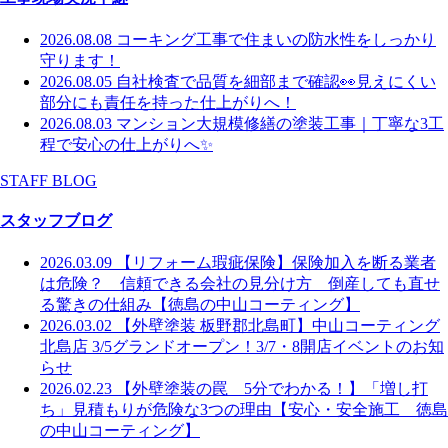
2026.08.08
コーキング工事で住まいの防水性をしっかり
守ります！
2026.08.05
自社検査で品質を細部まで確認👀見えにくい
部分にも責任を持った仕上がりへ！
2026.08.03
マンション大規模修繕の塗装工事｜丁寧な3工
程で安心の仕上がりへ✨
STAFF BLOG
スタッフブログ
2026.03.09
【リフォーム瑕疵保険】保険加入を断る業者
は危険？ 信頼できる会社の見分け方 倒産しても直せ
る驚きの仕組み【徳島の中山コーティング】
2026.03.02
【外壁塗装 板野郡北島町】中山コーティング
北島店 3/5グランドオープン！3/7・8開店イベントのお知
らせ
2026.02.23
【外壁塗装の罠 5分でわかる！】「増し打
ち」見積もりが危険な3つの理由【安心・安全施工 徳島
の中山コーティング】