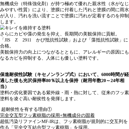
無機成分（特殊強化剤）が持つ極めて優れた親水性（水がなじ
みやすい性質）により、塗膜に付着した汚れと塗膜の間に雨水
が入り、汚れを洗い流すことで塗膜に汚れが定着するのを抑制
します。
さらにカビや藻の発生を抑え、長期間の美観保持に貢献。
「
JIS
Z
2911
かび抵抗性試験」および「藻抵抗性試験」に
合格。
美観保持力の向上につながるとともに、アレルギーの原因にも
なるカビを抑制する、人体にも優しい塗料です。
保進耐侯性試験（キセノンランプ式）において、6000時間が経
過した後も光沢保持率80％以上を保持（耐用年数20～24年相
当）
塗料の劣化要因である紫外線・雨・熱に対して、従来のフッ素
塗料を凌ぐ高い耐侯性を発揮します。
超耐侯性を有する理由①
完全交互型フッ素樹脂の採用
+
無機成分の固着
超低汚染リファイン
MF-IR
は、フッ素樹脂が規則的に交互列を
作る「完全交互結合型フッ素樹脂」を採用。