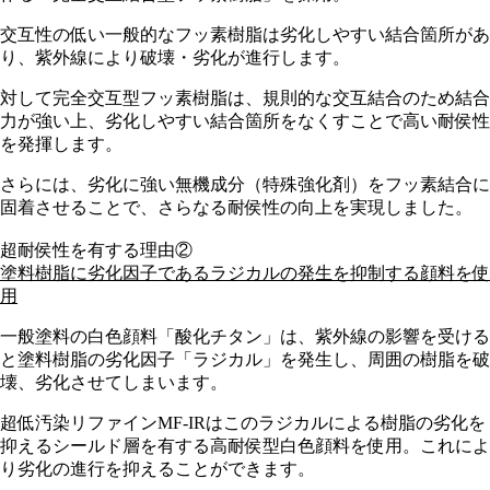
交互性の低い一般的なフッ素樹脂は劣化しやすい結合箇所があ
り、紫外線により破壊・劣化が進行します。
対して完全交互型フッ素樹脂は、規則的な交互結合のため結合
力が強い上、劣化しやすい結合箇所をなくすことで高い耐侯性
を発揮します。
さらには、劣化に強い無機成分（特殊強化剤）をフッ素結合に
固着させることで、さらなる耐侯性の向上を実現しました。
超耐侯性を有する理由②
塗料樹脂に劣化因子であるラジカルの発生を抑制する顔料を使
用
一般塗料の白色顔料「酸化チタン」は、紫外線の影響を受ける
と塗料樹脂の劣化因子「ラジカル」を発生し、周囲の樹脂を破
壊、劣化させてしまいます。
超低汚染リファインMF-IRはこのラジカルによる樹脂の劣化を
抑えるシールド層を有する高耐侯型白色顔料を使用。これによ
り劣化の進行を抑えることができます。