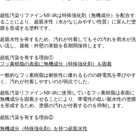
超低汚染リファイン
MF-IR
は特殊強化剤（無機成分）を配合す
ることにより、超親水性（水がなじみやすい性質）に富んだ塗
膜を形成する塗料です。
超親水性を有するため、汚れが付着してもその汚れを雨水が洗
い流し、屋根・外壁の美観を長期間保持します。
超低汚染を有する理由①
フッ素樹脂の表面に無機成分（特殊強化剤）を固着
一般的なフッ素樹脂は耐侯性に優れるものの静電気を帯びやす
く、汚れが付着しやすいのが弱点でした。
超低汚染リファインMF-IRに使用しているフッ素樹脂は表面に
無機成分を固着させることにより、帯電性の低い親水性の塗膜
を形成するため、塗膜の汚れが付着するのを抑制します。
超低汚染を有する理由②
無機成分（特殊強化剤）を持つ超親水性