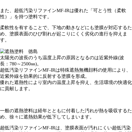
また、超低汚染リファイン
MF-IR
は優れた「可とう性（柔軟
性）」を持つ塗料です。
柔軟性を有することで、下地の動きなどにも塗膜が対応するた
め、塗膜表面のひび割れが起こりにくく劣化の進行を抑えま
す。
太陽光の波長のうち温度上昇の原因となるのは近紫外線
(
波
長：
780
～
2500
㎜
)
。
超低汚染リファイン
MF-IR
は特殊遮熱無機顔料の使用により、
近紫外線を効果的に反射する塗膜を形成。
優れた遮熱性により室内の温度上昇を抑え、生活環境の快適化
に貢献します。
一般の遮熱塗料は経年とともに付着した汚れが熱を吸収するた
め、徐々に遮熱効果が低下してしまいます。
超低汚染リファインMF-IRは、塗膜表面が汚れにくい超低汚染