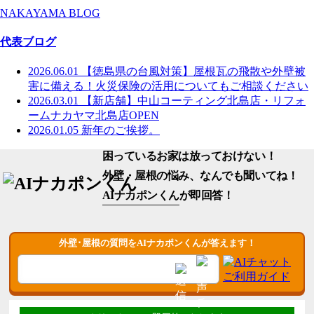
NAKAYAMA BLOG
代表ブログ
2026.06.01
【徳島県の台風対策】屋根瓦の飛散や外壁被
害に備える！火災保険の活用についてもご相談ください
2026.03.01
【新店舗】中山コーティング北島店・リフォ
ームナカヤマ北島店OPEN
2026.01.05
新年のご挨拶。
困っているお家は放っておけない！
外壁・屋根の悩み、なんでも聞いてね！
AIナカポンくん
が即回答！
外壁･屋根の質問をAIナカポンくんが答えます！