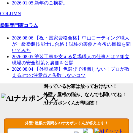
2026.01.05
新年のご挨拶。
COLUMN
塗装専門家コラム
2026.08.06
【祝・国家資格合格】中山コーティング職人
が一級塗装技能士に合格！試験の裏側と今後の目標を聞
いてみた
2026.08.05
塗装工事を支える足場職人の仕事とは？組立
現場の安全対策と裏側を公開！
2026.08.04
【外壁塗装】色選びで後悔しない！プロが教
える3つの注意点と失敗しないコツ
困っているお家は放っておけない！
外壁・屋根の悩み、なんでも聞いてね！
AIナカポンくん
が即回答！
外壁･屋根の質問をAIナカポンくんが答えます！