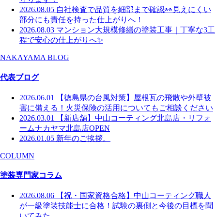
2026.08.05
自社検査で品質を細部まで確認👀見えにくい
部分にも責任を持った仕上がりへ！
2026.08.03
マンション大規模修繕の塗装工事｜丁寧な3工
程で安心の仕上がりへ✨
NAKAYAMA BLOG
代表ブログ
2026.06.01
【徳島県の台風対策】屋根瓦の飛散や外壁被
害に備える！火災保険の活用についてもご相談ください
2026.03.01
【新店舗】中山コーティング北島店・リフォ
ームナカヤマ北島店OPEN
2026.01.05
新年のご挨拶。
COLUMN
塗装専門家コラム
2026.08.06
【祝・国家資格合格】中山コーティング職人
が一級塗装技能士に合格！試験の裏側と今後の目標を聞
いてみた