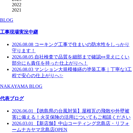
2022
2021
BLOG
工事現場実況中継
2026.08.08
コーキング工事で住まいの防水性をしっかり
守ります！
2026.08.05
自社検査で品質を細部まで確認👀見えにくい
部分にも責任を持った仕上がりへ！
2026.08.03
マンション大規模修繕の塗装工事｜丁寧な3工
程で安心の仕上がりへ✨
NAKAYAMA BLOG
代表ブログ
2026.06.01
【徳島県の台風対策】屋根瓦の飛散や外壁被
害に備える！火災保険の活用についてもご相談ください
2026.03.01
【新店舗】中山コーティング北島店・リフォ
ームナカヤマ北島店OPEN