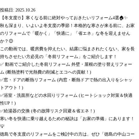
投稿日: 2025.10.26
【冬支度☃️】寒くなる前に絶対やっておきたいリフォーム4選🏠✨
秋も深まり、いよいよ冬支度の季節！本格的な寒さが来る前に、お家
のリフォームで「暖かく」「快適に」「省エネ」な冬を迎えません
か？😊
この動画では、暖房費を抑えたい、結露に悩まされたくない、家を長
持ちさせたい方必見の「冬前リフォーム」をご紹介します！
✅ 動画でご紹介した冬前リフォーム 外壁・屋根の塗り替えリフォー
ム (断熱塗料で光熱費の削減とエコへの貢献！)
✅窓・ドアの断熱リフォーム (内窓・断熱ドアで熱の出入りをシャッ
トアウト！)
✅浴室・洗面所などの水回りリフォーム (ヒートショック対策＆快適
性UP！)
✅給湯器の交換 (冬の故障リスク回避＆省エネ！)
寒い冬を快適に乗り越えるための秘訣は「お家の準備」にあります！
💡
徳島で冬支度のリフォームをご検討中の方は、ぜひ「徳島の中山コー