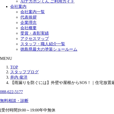
AIナカポンくん ご利用ガイド
会社案内
会社案内一覧
代表挨拶
企業理念
会社概要
受賞・表彰実績
アクセスマップ
スタッフ・職人紹介一覧
徳島県最大の塗装ショールーム
MENU
TOP
スタッフブログ
井内 俊洋
【雨漏りを防ぐには】外壁や屋根からSOS！｜住宅放
088-622-5177
無料相談・診断
[受付時間]
9:00～19:00
年中無休