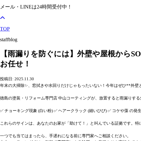
メール・LINEは24時間受付中！
TOP
staffblog
【雨漏りを防ぐには】外壁や屋根からS
お任せ！
投稿日: 2025.11.30
年末の大掃除✨、窓拭きや水回りだけじゃもったいない！今年はぜひ**外壁
徳島の塗装・リフォーム専門店 中山コーティングが、放置すると雨漏りする
✅ チョーキング現象 (白い粉) ✅ ヘアークラック (細いひび) ✅ コケや藻 の発
これらのサインは、あなたのお家が「助けて！」と叫んでいる証拠です。特
一つでも当てはまったら、手遅れになる前に専門家へご相談ください。