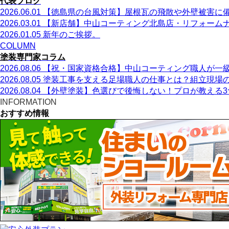
代表ブログ
2026.06.01
【徳島県の台風対策】屋根瓦の飛散や外壁被害に
2026.03.01
【新店舗】中山コーティング北島店・リフォームナ
2026.01.05
新年のご挨拶。
COLUMN
塗装専門家コラム
2026.08.06
【祝・国家資格合格】中山コーティング職人が一
2026.08.05
塗装工事を支える足場職人の仕事とは？組立現場
2026.08.04
【外壁塗装】色選びで後悔しない！プロが教える3
INFORMATION
おすすめ情報