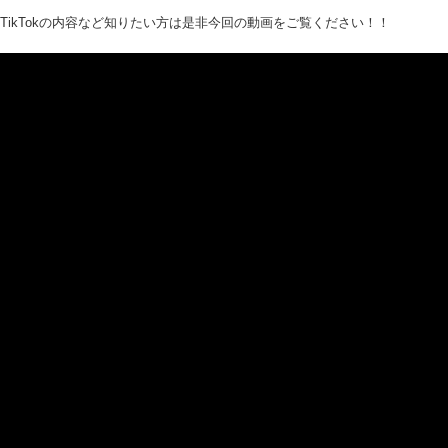
TikTokの内容など知りたい方は是非今回の動画をご覧ください！！
ame>