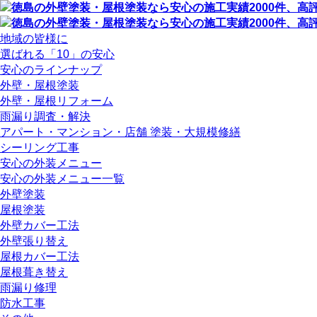
地域の皆様に
選ばれる「10」の安心
安心のラインナップ
外壁・屋根塗装
外壁・屋根リフォーム
雨漏り調査・解決
アパート・マンション・店舗 塗装・大規模修繕
シーリング工事
安心の外装メニュー
安心の外装メニュー一覧
外壁塗装
屋根塗装
外壁カバー工法
外壁張り替え
屋根カバー工法
屋根葺き替え
雨漏り修理
防水工事