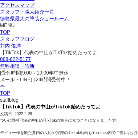
アクセスマップ
スタッフ・職人紹介一覧
徳島県最大の塗装ショールーム
MENU
TOP
スタッフブログ
井内 俊洋
【TikTok】代表の中山がTikTok始めたってよ
088-622-5177
無料相談・診断
[受付時間]
9:00～19:00
年中無休
メール・LINEは24時間受付中！
TOP
staffblog
【TikTok】代表の中山がTikTok始めたってよ
投稿日: 2022.2.26
ついに弊社代表の中山がTikTokの舞台に立つことになりました🎊
デビュー作を観た井内の反応や実際のTikTok動画もYouTube内でご覧