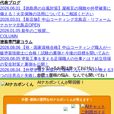
代表ブログ
2026.06.01
【徳島県の台風対策】屋根瓦の飛散や外壁被害に
備える！火災保険の活用についてもご相談ください
2026.03.01
【新店舗】中山コーティング北島店・リフォーム
ナカヤマ北島店OPEN
2026.01.05
新年のご挨拶。
COLUMN
塗装専門家コラム
2026.08.06
【祝・国家資格合格】中山コーティング職人が一
級塗装技能士に合格！試験の裏側と今後の目標を聞いてみた
2026.08.05
塗装工事を支える足場職人の仕事とは？組立現場
の安全対策と裏側を公開！
困っているお家は放っておけない！
2026.08.04
【外壁塗装】色選びで後悔しない！プロが教える3
外壁・屋根の悩み、なんでも聞いてね！
つの注意点と失敗しないコツ
AIナカポンくん
が即回答！
外壁･屋根の質問をAIナカポンくんが答えます！