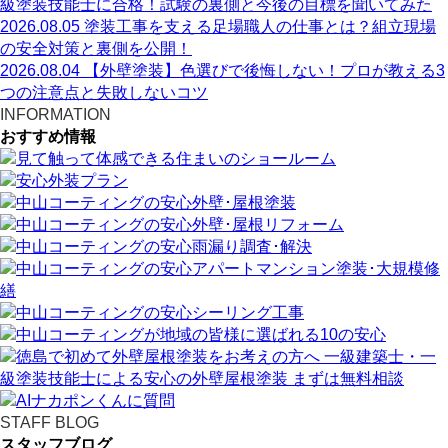
級塗装技能士に合格！試験の裏側と今後の目標を聞いてみた
2026.08.05
塗装工事を支える足場職人の仕事とは？組立現場
の安全対策と裏側を公開！
2026.08.04
【外壁塗装】色選びで後悔しない！プロが教える3
つの注意点と失敗しないコツ
INFORMATION
おすすめ情報
STAFF BLOG
スタッフブログ