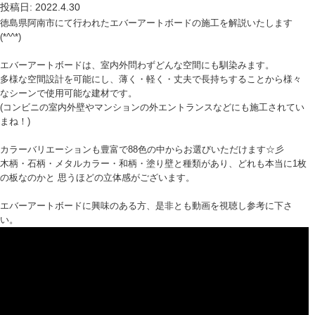
投稿日: 2022.4.30
徳島県阿南市にて行われたエバーアートボードの施工を解説いたします
(*^^*)
エバーアートボードは、室内外問わずどんな空間にも馴染みます。
多様な空間設計を可能にし、薄く・軽く・丈夫で長持ちすることから様々
なシーンで使用可能な建材です。
(コンビニの室内外壁やマンションの外エントランスなどにも施工されてい
まね！)
カラーバリエーションも豊富で88色の中からお選びいただけます☆彡
木柄・石柄・メタルカラー・和柄・塗り壁と種類があり、どれも本当に1枚
の板なのかと 思うほどの立体感がございます。
エバーアートボードに興味のある方、是非とも動画を視聴し参考に下さ
い。
ame>