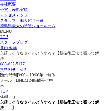
会社概要
受賞・表彰実績
アクセスマップ
スタッフ・職人紹介一覧
徳島県最大の塗装ショールーム
MENU
TOP
スタッフブログ
井内 俊洋
欠落しそうなタイルどうする？【新技術工法で張って解
決！！】
088-622-5177
無料相談・診断
[受付時間]
9:00～19:00
年中無休
メール・LINEは24時間受付中！
TOP
staffblog
欠落しそうなタイルどうする？【新技術工法で張って解
決！！】