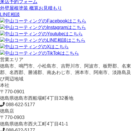
来店予約フォーム
外壁屋根塗装 概算お見積もり
LINE相談
営業エリア
徳島市、鳴門市、小松島市、吉野川市、阿波市、板野郡、名東
郡、名西郡、勝浦郡、南あわじ市、洲本市、阿南市、淡路島及
び周辺地域
本社
〒770-0901
徳島県
徳島市
西船場町4丁目32番地
088-622-5177
徳島店
〒770-0903
徳島県
徳島市
西大工町4丁目41-1
088-622-5177