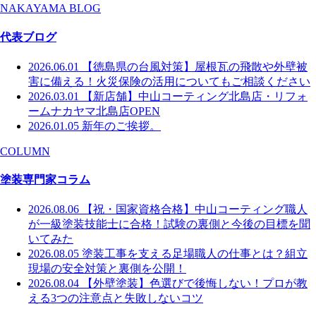
NAKAYAMA BLOG
代表ブログ
2026.06.01
【徳島県の台風対策】屋根瓦の飛散や外壁被
害に備える！火災保険の活用についてもご相談ください
2026.03.01
【新店舗】中山コーティング北島店・リフォ
ームナカヤマ北島店OPEN
2026.01.05
新年のご挨拶。
COLUMN
塗装専門家コラム
2026.08.06
【祝・国家資格合格】中山コーティング職人
が一級塗装技能士に合格！試験の裏側と今後の目標を聞
いてみた
2026.08.05
塗装工事を支える足場職人の仕事とは？組立
現場の安全対策と裏側を公開！
2026.08.04
【外壁塗装】色選びで後悔しない！プロが教
える3つの注意点と失敗しないコツ