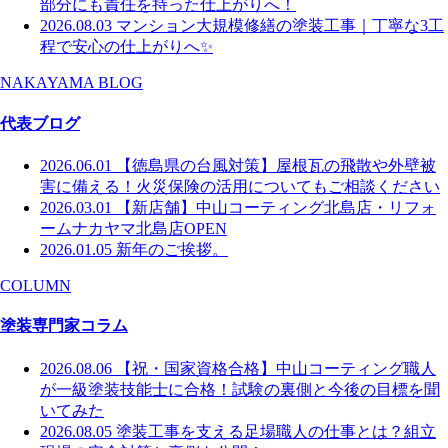
部分にも責任を持った仕上がりへ！
2026.08.03
マンション大規模修繕の塗装工事｜丁寧な3工
程で安心の仕上がりへ✨
NAKAYAMA BLOG
代表ブログ
2026.06.01
【徳島県の台風対策】屋根瓦の飛散や外壁被
害に備える！火災保険の活用についてもご相談ください
2026.03.01
【新店舗】中山コーティング北島店・リフォ
ームナカヤマ北島店OPEN
2026.01.05
新年のご挨拶。
COLUMN
塗装専門家コラム
2026.08.06
【祝・国家資格合格】中山コーティング職人
が一級塗装技能士に合格！試験の裏側と今後の目標を聞
いてみた
2026.08.05
塗装工事を支える足場職人の仕事とは？組立