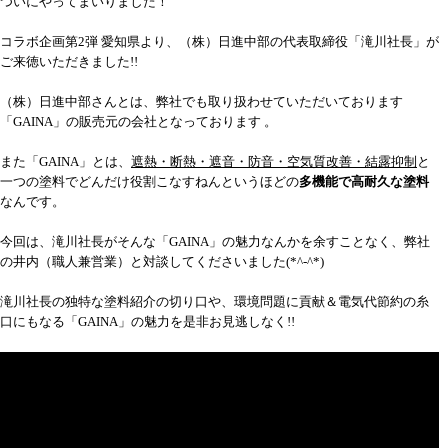
ついにやってまいりました！
コラボ企画第2弾 愛知県より、（株）日進中部の代表取締役「滝川社長」が
ご来徳いただきました!!
（株）日進中部さんとは、弊社でも取り扱わせていただいております
「GAINA」の販売元の会社となっております 。
また「GAINA」とは、
遮熱・断熱・遮音・防音・空気質改善・結露抑制
と
一つの塗料でどんだけ役割こなすねんというほどの
多機能で高耐久な塗料
なんです。
今回は、滝川社長がそんな「GAINA」の魅力なんかを余すことなく、弊社
の井内（職人兼営業）と対談してくださいました(*^-^*)
滝川社長の独特な塗料紹介の切り口や、環境問題に貢献＆電気代節約の糸
口にもなる「GAINA」の魅力を是非お見逃しなく!!
ame>