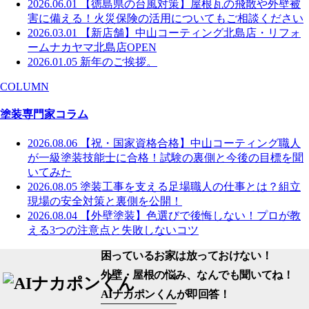
2026.06.01
【徳島県の台風対策】屋根瓦の飛散や外壁被
害に備える！火災保険の活用についてもご相談ください
2026.03.01
【新店舗】中山コーティング北島店・リフォ
ームナカヤマ北島店OPEN
2026.01.05
新年のご挨拶。
COLUMN
塗装専門家コラム
2026.08.06
【祝・国家資格合格】中山コーティング職人
が一級塗装技能士に合格！試験の裏側と今後の目標を聞
いてみた
2026.08.05
塗装工事を支える足場職人の仕事とは？組立
現場の安全対策と裏側を公開！
2026.08.04
【外壁塗装】色選びで後悔しない！プロが教
える3つの注意点と失敗しないコツ
困っているお家は放っておけない！
外壁・屋根の悩み、なんでも聞いてね！
AIナカポンくん
が即回答！