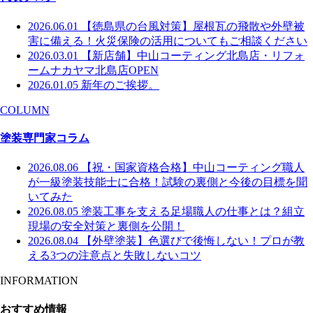
2026.06.01
【徳島県の台風対策】屋根瓦の飛散や外壁被
害に備える！火災保険の活用についてもご相談ください
2026.03.01
【新店舗】中山コーティング北島店・リフォ
ームナカヤマ北島店OPEN
2026.01.05
新年のご挨拶。
COLUMN
塗装専門家コラム
2026.08.06
【祝・国家資格合格】中山コーティング職人
が一級塗装技能士に合格！試験の裏側と今後の目標を聞
いてみた
2026.08.05
塗装工事を支える足場職人の仕事とは？組立
現場の安全対策と裏側を公開！
2026.08.04
【外壁塗装】色選びで後悔しない！プロが教
える3つの注意点と失敗しないコツ
INFORMATION
おすすめ情報