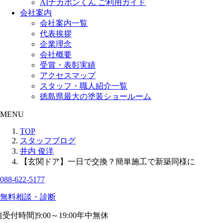
AIナカポンくん ご利用ガイド
会社案内
会社案内一覧
代表挨拶
企業理念
会社概要
受賞・表彰実績
アクセスマップ
スタッフ・職人紹介一覧
徳島県最大の塗装ショールーム
MENU
TOP
スタッフブログ
井内 俊洋
【玄関ドア】一日で交換？簡単施工で新築同様に
088-622-5177
無料相談・診断
[受付時間]
9:00～19:00
年中無休