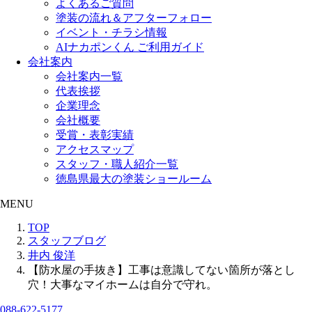
よくあるご質問
塗装の流れ＆アフターフォロー
イベント・チラシ情報
AIナカポンくん ご利用ガイド
会社案内
会社案内一覧
代表挨拶
企業理念
会社概要
受賞・表彰実績
アクセスマップ
スタッフ・職人紹介一覧
徳島県最大の塗装ショールーム
MENU
TOP
スタッフブログ
井内 俊洋
【防水屋の手抜き】工事は意識してない箇所が落とし
穴！大事なマイホームは自分で守れ。
088-622-5177