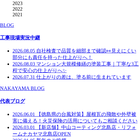
2023
2022
2021
BLOG
工事現場実況中継
2026.08.05
自社検査で品質を細部まで確認👀見えにくい
部分にも責任を持った仕上がりへ！
2026.08.03
マンション大規模修繕の塗装工事｜丁寧な3工
程で安心の仕上がりへ✨
2026.07.31
仕上がりの差は、塗る前に生まれています
NAKAYAMA BLOG
代表ブログ
2026.06.01
【徳島県の台風対策】屋根瓦の飛散や外壁被
害に備える！火災保険の活用についてもご相談ください
2026.03.01
【新店舗】中山コーティング北島店・リフォ
ームナカヤマ北島店OPEN