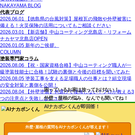
NAKAYAMA BLOG
代表ブログ
2026.06.01
【徳島県の台風対策】屋根瓦の飛散や外壁被害に
備える！火災保険の活用についてもご相談ください
2026.03.01
【新店舗】中山コーティング北島店・リフォーム
ナカヤマ北島店OPEN
2026.01.05
新年のご挨拶。
COLUMN
塗装専門家コラム
2026.08.06
【祝・国家資格合格】中山コーティング職人が一
級塗装技能士に合格！試験の裏側と今後の目標を聞いてみた
2026.08.05
塗装工事を支える足場職人の仕事とは？組立現場
の安全対策と裏側を公開！
困っているお家は放っておけない！
2026.08.04
【外壁塗装】色選びで後悔しない！プロが教える3
外壁・屋根の悩み、なんでも聞いてね！
つの注意点と失敗しないコツ
AIナカポンくん
が即回答！
外壁･屋根の質問をAIナカポンくんが答えます！