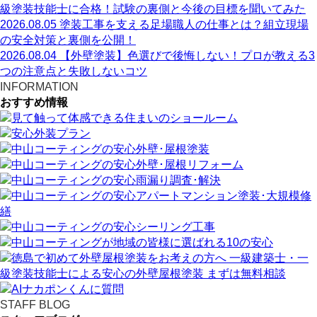
級塗装技能士に合格！試験の裏側と今後の目標を聞いてみた
2026.08.05
塗装工事を支える足場職人の仕事とは？組立現場
の安全対策と裏側を公開！
2026.08.04
【外壁塗装】色選びで後悔しない！プロが教える3
つの注意点と失敗しないコツ
INFORMATION
おすすめ情報
STAFF BLOG