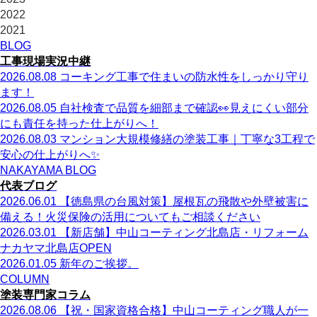
2022
2021
BLOG
工事現場実況中継
2026.08.08
コーキング工事で住まいの防水性をしっかり守り
ます！
2026.08.05
自社検査で品質を細部まで確認👀見えにくい部分
にも責任を持った仕上がりへ！
2026.08.03
マンション大規模修繕の塗装工事｜丁寧な3工程で
安心の仕上がりへ✨
NAKAYAMA BLOG
代表ブログ
2026.06.01
【徳島県の台風対策】屋根瓦の飛散や外壁被害に
備える！火災保険の活用についてもご相談ください
2026.03.01
【新店舗】中山コーティング北島店・リフォーム
ナカヤマ北島店OPEN
2026.01.05
新年のご挨拶。
COLUMN
塗装専門家コラム
2026.08.06
【祝・国家資格合格】中山コーティング職人が一