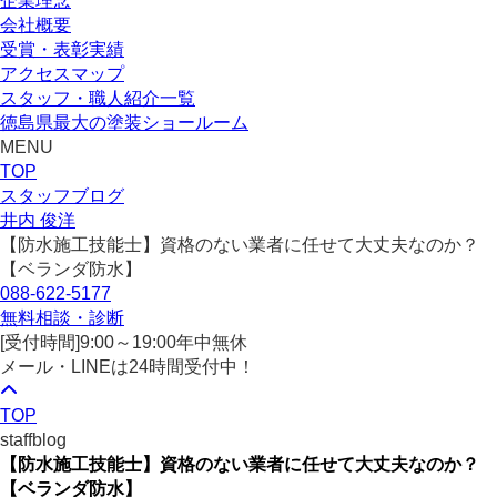
企業理念
会社概要
受賞・表彰実績
アクセスマップ
スタッフ・職人紹介一覧
徳島県最大の塗装ショールーム
MENU
TOP
スタッフブログ
井内 俊洋
【防水施工技能士】資格のない業者に任せて大丈夫なのか？
【ベランダ防水】
088-622-5177
無料相談・診断
[受付時間]
9:00～19:00
年中無休
メール・LINEは24時間受付中！
TOP
staffblog
【防水施工技能士】資格のない業者に任せて大丈夫なのか？
【ベランダ防水】