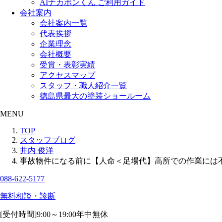
AIナカポンくん ご利用ガイド
会社案内
会社案内一覧
代表挨拶
企業理念
会社概要
受賞・表彰実績
アクセスマップ
スタッフ・職人紹介一覧
徳島県最大の塗装ショールーム
MENU
TOP
スタッフブログ
井内 俊洋
事故物件になる前に【人命＜足場代】高所での作業には
088-622-5177
無料相談・診断
[受付時間]
9:00～19:00
年中無休