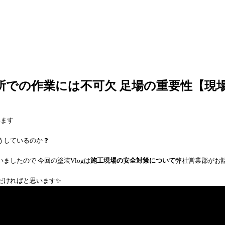
所での作業には不可欠 足場の重要性【現
います
しているのか ❓
したので 今回の塗装Vlogは
施工現場の安全対策について
弊社営業郡がお話
だければと思います✨