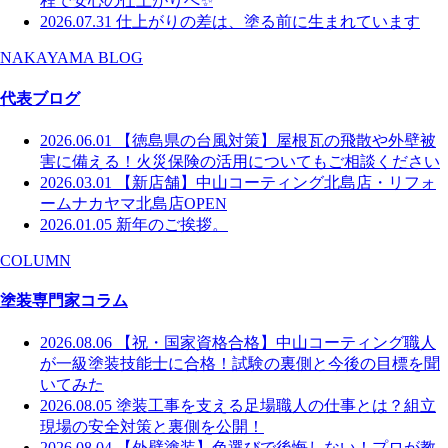
程で安心の仕上がりへ✨
2026.07.31
仕上がりの差は、塗る前に生まれています
NAKAYAMA BLOG
代表ブログ
2026.06.01
【徳島県の台風対策】屋根瓦の飛散や外壁被
害に備える！火災保険の活用についてもご相談ください
2026.03.01
【新店舗】中山コーティング北島店・リフォ
ームナカヤマ北島店OPEN
2026.01.05
新年のご挨拶。
COLUMN
塗装専門家コラム
2026.08.06
【祝・国家資格合格】中山コーティング職人
が一級塗装技能士に合格！試験の裏側と今後の目標を聞
いてみた
2026.08.05
塗装工事を支える足場職人の仕事とは？組立
現場の安全対策と裏側を公開！
2026.08.04
【外壁塗装】色選びで後悔しない！プロが教