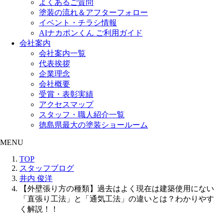
よくあるご質問
塗装の流れ＆アフターフォロー
イベント・チラシ情報
AIナカポンくん ご利用ガイド
会社案内
会社案内一覧
代表挨拶
企業理念
会社概要
受賞・表彰実績
アクセスマップ
スタッフ・職人紹介一覧
徳島県最大の塗装ショールーム
MENU
TOP
スタッフブログ
井内 俊洋
【外壁張り方の種類】過去はよく現在は建築使用にない
「直張り工法」と「通気工法」の違いとは？わかりやす
く解説！！