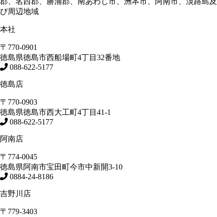
郡、名西郡、勝浦郡、南あわじ市、洲本市、阿南市、淡路島及
び周辺地域
本社
〒770-0901
徳島県
徳島市
西船場町4丁目32番地
088-622-5177
徳島店
〒770-0903
徳島県
徳島市
西大工町4丁目41-1
088-622-5177
阿南店
〒774-0045
徳島県
阿南市
宝田町今市中新開3-10
0884-24-8186
吉野川店
〒779-3403