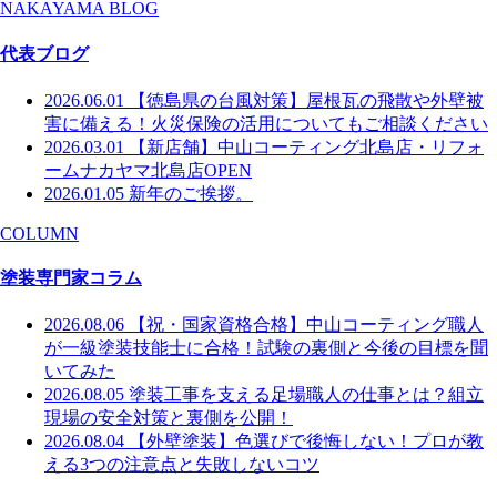
NAKAYAMA BLOG
代表ブログ
2026.06.01
【徳島県の台風対策】屋根瓦の飛散や外壁被
害に備える！火災保険の活用についてもご相談ください
2026.03.01
【新店舗】中山コーティング北島店・リフォ
ームナカヤマ北島店OPEN
2026.01.05
新年のご挨拶。
COLUMN
塗装専門家コラム
2026.08.06
【祝・国家資格合格】中山コーティング職人
が一級塗装技能士に合格！試験の裏側と今後の目標を聞
いてみた
2026.08.05
塗装工事を支える足場職人の仕事とは？組立
現場の安全対策と裏側を公開！
2026.08.04
【外壁塗装】色選びで後悔しない！プロが教
える3つの注意点と失敗しないコツ