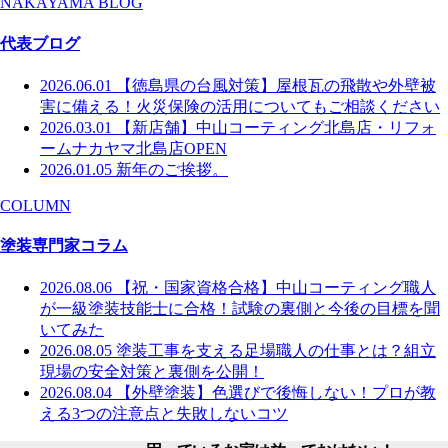
NAKAYAMA BLOG
代表ブログ
2026.06.01
【徳島県の台風対策】屋根瓦の飛散や外壁被
害に備える！火災保険の活用についてもご相談ください
2026.03.01
【新店舗】中山コーティング北島店・リフォ
ームナカヤマ北島店OPEN
2026.01.05
新年のご挨拶。
COLUMN
塗装専門家コラム
2026.08.06
【祝・国家資格合格】中山コーティング職人
が一級塗装技能士に合格！試験の裏側と今後の目標を聞
いてみた
2026.08.05
塗装工事を支える足場職人の仕事とは？組立
現場の安全対策と裏側を公開！
2026.08.04
【外壁塗装】色選びで後悔しない！プロが教
える3つの注意点と失敗しないコツ