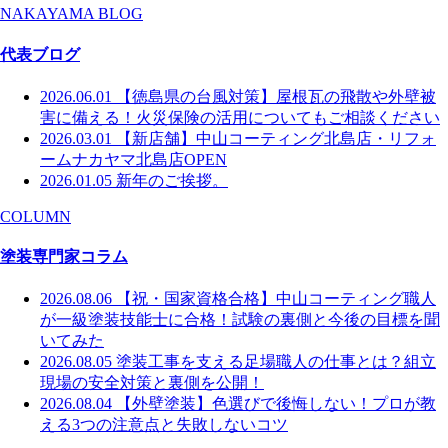
NAKAYAMA BLOG
代表ブログ
2026.06.01
【徳島県の台風対策】屋根瓦の飛散や外壁被
害に備える！火災保険の活用についてもご相談ください
2026.03.01
【新店舗】中山コーティング北島店・リフォ
ームナカヤマ北島店OPEN
2026.01.05
新年のご挨拶。
COLUMN
塗装専門家コラム
2026.08.06
【祝・国家資格合格】中山コーティング職人
が一級塗装技能士に合格！試験の裏側と今後の目標を聞
いてみた
2026.08.05
塗装工事を支える足場職人の仕事とは？組立
現場の安全対策と裏側を公開！
2026.08.04
【外壁塗装】色選びで後悔しない！プロが教
える3つの注意点と失敗しないコツ