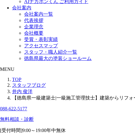
AIナカポンくん ご利用ガイド
会社案内
会社案内一覧
代表挨拶
企業理念
会社概要
受賞・表彰実績
アクセスマップ
スタッフ・職人紹介一覧
徳島県最大の塗装ショールーム
MENU
TOP
スタッフブログ
井内 俊洋
【徳島県一級建築士|一級施工管理技士】建築からリフォ
088-622-5177
無料相談・診断
[受付時間]
9:00～19:00
年中無休