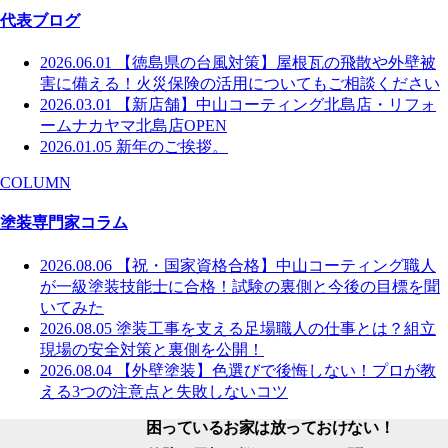
代表ブログ
2026.06.01
【徳島県の台風対策】屋根瓦の飛散や外壁被
害に備える！火災保険の活用についてもご相談ください
2026.03.01
【新店舗】中山コーティング北島店・リフォ
ームナカヤマ北島店OPEN
2026.01.05
新年のご挨拶。
COLUMN
塗装専門家コラム
2026.08.06
【祝・国家資格合格】中山コーティング職人
が一級塗装技能士に合格！試験の裏側と今後の目標を聞
いてみた
2026.08.05
塗装工事を支える足場職人の仕事とは？組立
現場の安全対策と裏側を公開！
2026.08.04
【外壁塗装】色選びで後悔しない！プロが教
える3つの注意点と失敗しないコツ
困っているお家は放っておけない！