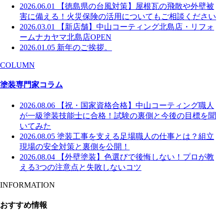
2026.06.01
【徳島県の台風対策】屋根瓦の飛散や外壁被
害に備える！火災保険の活用についてもご相談ください
2026.03.01
【新店舗】中山コーティング北島店・リフォ
ームナカヤマ北島店OPEN
2026.01.05
新年のご挨拶。
COLUMN
塗装専門家コラム
2026.08.06
【祝・国家資格合格】中山コーティング職人
が一級塗装技能士に合格！試験の裏側と今後の目標を聞
いてみた
2026.08.05
塗装工事を支える足場職人の仕事とは？組立
現場の安全対策と裏側を公開！
2026.08.04
【外壁塗装】色選びで後悔しない！プロが教
える3つの注意点と失敗しないコツ
INFORMATION
おすすめ情報