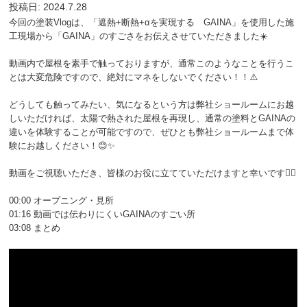
投稿日: 2024.7.28
今回の塗装Vlogは、「遮熱+断熱+αを実現する GAINA」を使用した施
工現場から「GAINA」のすごさをお伝えさせていただきました☀️
動画内で屋根を素手で触っておりますが、通常このようなことを行うこ
とは大変危険ですので、絶対にマネをしないでください！！⚠️
どうしても触ってみたい、気になるという方は弊社ショールームにお越
しいただければ、太陽で熱された屋根を再現し、通常の塗料とGAINAの
違いを体験することが可能ですので、ぜひとも弊社ショールームまで体
験にお越しください！😊✨
動画をご視聴いただき、皆様のお役に立てていただけますと幸いです🙋‍♀️
00:00 オープニング・見所
01:16 動画では伝わりにくいGAINAのすごい所
03:08 まとめ
</div