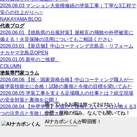
2026.08.03
マンション大規模修繕の塗装工事｜丁寧な3工程で
安心の仕上がりへ✨
NAKAYAMA BLOG
代表ブログ
2026.06.01
【徳島県の台風対策】屋根瓦の飛散や外壁被害に
備える！火災保険の活用についてもご相談ください
2026.03.01
【新店舗】中山コーティング北島店・リフォーム
ナカヤマ北島店OPEN
2026.01.05
新年のご挨拶。
COLUMN
塗装専門家コラム
2026.08.06
【祝・国家資格合格】中山コーティング職人が一
級塗装技能士に合格！試験の裏側と今後の目標を聞いてみた
2026.08.05
塗装工事を支える足場職人の仕事とは？組立現場
の安全対策と裏側を公開！
困っているお家は放っておけない！
2026.08.04
【外壁塗装】色選びで後悔しない！プロが教える3
外壁・屋根の悩み、なんでも聞いてね！
つの注意点と失敗しないコツ
AIナカポンくん
が即回答！