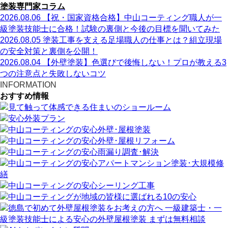
塗装専門家コラム
2026.08.06
【祝・国家資格合格】中山コーティング職人が一
級塗装技能士に合格！試験の裏側と今後の目標を聞いてみた
2026.08.05
塗装工事を支える足場職人の仕事とは？組立現場
の安全対策と裏側を公開！
2026.08.04
【外壁塗装】色選びで後悔しない！プロが教える3
つの注意点と失敗しないコツ
INFORMATION
おすすめ情報