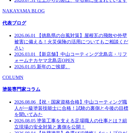
2026.07.31
仕上がりの差は、塗る前に生まれています
NAKAYAMA BLOG
代表ブログ
2026.06.01
【徳島県の台風対策】屋根瓦の飛散や外壁
被害に備える！火災保険の活用についてもご相談くだ
さい
2026.03.01
【新店舗】中山コーティング北島店・リフ
ォームナカヤマ北島店OPEN
2026.01.05
新年のご挨拶。
COLUMN
塗装専門家コラム
2026.08.06
【祝・国家資格合格】中山コーティング職
人が一級塗装技能士に合格！試験の裏側と今後の目標
を聞いてみた
2026.08.05
塗装工事を支える足場職人の仕事とは？組
立現場の安全対策と裏側を公開！