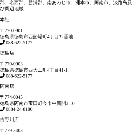
郡、名西郡、勝浦郡、南あわじ市、洲本市、阿南市、淡路島及
び周辺地域
本社
〒770-0901
徳島県
徳島市
西船場町4丁目32番地
088-622-5177
徳島店
〒770-0903
徳島県
徳島市
西大工町4丁目41-1
088-622-5177
阿南店
〒774-0045
徳島県
阿南市
宝田町今市中新開3-10
0884-24-8186
吉野川店
〒779-3403