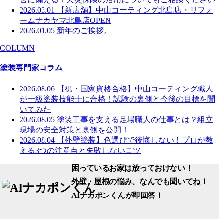
2026.03.01
【新店舗】中山コーティング北島店・リフォ
ームナカヤマ北島店OPEN
2026.01.05
新年のご挨拶。
COLUMN
塗装専門家コラム
2026.08.06
【祝・国家資格合格】中山コーティング職人
が一級塗装技能士に合格！試験の裏側と今後の目標を聞
いてみた
2026.08.05
塗装工事を支える足場職人の仕事とは？組立
現場の安全対策と裏側を公開！
2026.08.04
【外壁塗装】色選びで後悔しない！プロが教
える3つの注意点と失敗しないコツ
困っているお家は放っておけない！
外壁・屋根の悩み、なんでも聞いてね！
AIナカポンくん
が即回答！