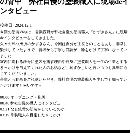
の背中 弊社自慢の塗装職人に現場deイ
ンタビュー
投稿日: 2024.12.1
今回の塗装Vlogは、営業西野が弊社自慢の塗装職人『かずきさん』に現場
deインタビューをしてきました。
久々のVlog出演のかずきさん、今回は自分が主役とのこともあり、非常に
緊張していたようで、普段から丁寧な口調が、輪をかけて丁寧になってい
ました
室内に隠れる鉄骨に塗装を施す理由や自身に塗装職人を一生の生業とする
きっかけを与えてくれた人のお話など、恥ずかしいと言いつつも真剣に応
じてくださいました。
是非とも動画をご視聴いただき、弊社自慢の塗装職人を少しでも知ってい
ただけますと幸いです‍♀️
00:00 オープニング・見所
00:40 弊社自慢の職人にインタビュー
02:21 なぜ鉄骨の塗装をしているのか
03:19 塗装職人を目指したきっかけ