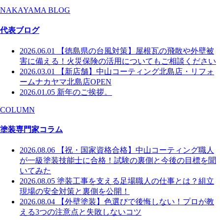
NAKAYAMA BLOG
代表ブログ
2026.06.01
【徳島県の台風対策】屋根瓦の飛散や外壁被
害に備える！火災保険の活用についてもご相談ください
2026.03.01
【新店舗】中山コーティング北島店・リフォ
ームナカヤマ北島店OPEN
2026.01.05
新年のご挨拶。
COLUMN
塗装専門家コラム
2026.08.06
【祝・国家資格合格】中山コーティング職人
が一級塗装技能士に合格！試験の裏側と今後の目標を聞
いてみた
2026.08.05
塗装工事を支える足場職人の仕事とは？組立
現場の安全対策と裏側を公開！
2026.08.04
【外壁塗装】色選びで後悔しない！プロが教
える3つの注意点と失敗しないコツ