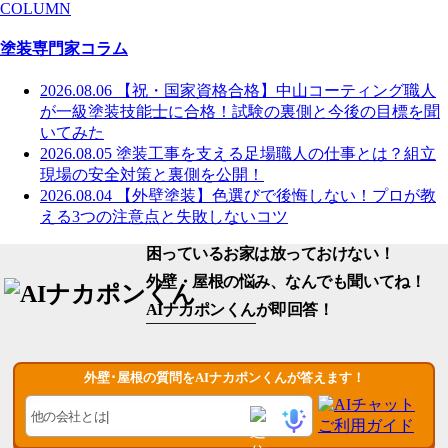
COLUMN
塗装専門家コラム
2026.08.06
【祝・国家資格合格】中山コーティング職人
が一級塗装技能士に合格！試験の裏側と今後の目標を聞
いてみた
2026.08.05
塗装工事を支える足場職人の仕事とは？組立
現場の安全対策と裏側を公開！
2026.08.04
【外壁塗装】色選びで後悔しない！プロが教
える3つの注意点と失敗しないコツ
困っているお家は放っておけない！
外壁・屋根の悩み、なんでも聞いてね！
AIナカポンくん
が即回答！
外壁･屋根の質問をAIナカポンくんが答えます！