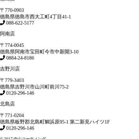
〒770-0903
徳島県
徳島市
西大工町4丁目41-1
088-622-5177
阿南店
〒774-0045
徳島県
阿南市
宝田町今市中新開3-10
0884-24-8186
吉野川店
〒779-3403
徳島県
吉野川市
山川町前川75-2
0120-296-146
北島店
〒771-0204
徳島県
板野郡北島町
鯛浜原95-1
第二新見ハイツ1F
0120-296-146
© 2017 中山コーティング