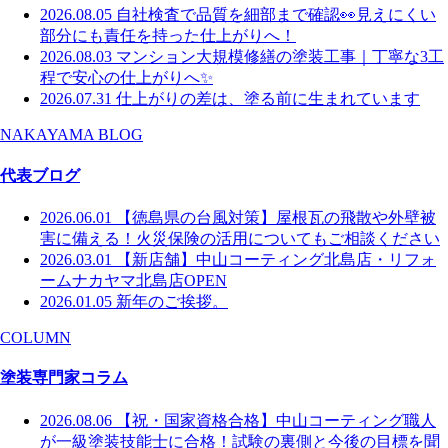
2026.08.05
自社検査で品質を細部まで確認👀見えにくい
部分にも責任を持った仕上がりへ！
2026.08.03
マンション大規模修繕の塗装工事｜丁寧な3工
程で安心の仕上がりへ✨
2026.07.31
仕上がりの差は、塗る前に生まれています
NAKAYAMA BLOG
代表ブログ
2026.06.01
【徳島県の台風対策】屋根瓦の飛散や外壁被
害に備える！火災保険の活用についてもご相談ください
2026.03.01
【新店舗】中山コーティング北島店・リフォ
ームナカヤマ北島店OPEN
2026.01.05
新年のご挨拶。
COLUMN
塗装専門家コラム
2026.08.06
【祝・国家資格合格】中山コーティング職人
が一級塗装技能士に合格！試験の裏側と今後の目標を聞