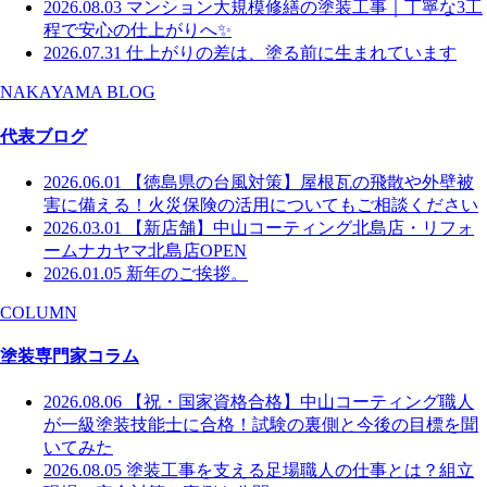
2026.08.03
マンション大規模修繕の塗装工事｜丁寧な3工
程で安心の仕上がりへ✨
2026.07.31
仕上がりの差は、塗る前に生まれています
NAKAYAMA BLOG
代表ブログ
2026.06.01
【徳島県の台風対策】屋根瓦の飛散や外壁被
害に備える！火災保険の活用についてもご相談ください
2026.03.01
【新店舗】中山コーティング北島店・リフォ
ームナカヤマ北島店OPEN
2026.01.05
新年のご挨拶。
COLUMN
塗装専門家コラム
2026.08.06
【祝・国家資格合格】中山コーティング職人
が一級塗装技能士に合格！試験の裏側と今後の目標を聞
いてみた
2026.08.05
塗装工事を支える足場職人の仕事とは？組立