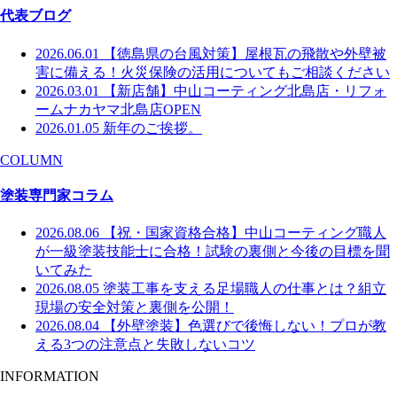
代表ブログ
2026.06.01
【徳島県の台風対策】屋根瓦の飛散や外壁被
害に備える！火災保険の活用についてもご相談ください
2026.03.01
【新店舗】中山コーティング北島店・リフォ
ームナカヤマ北島店OPEN
2026.01.05
新年のご挨拶。
COLUMN
塗装専門家コラム
2026.08.06
【祝・国家資格合格】中山コーティング職人
が一級塗装技能士に合格！試験の裏側と今後の目標を聞
いてみた
2026.08.05
塗装工事を支える足場職人の仕事とは？組立
現場の安全対策と裏側を公開！
2026.08.04
【外壁塗装】色選びで後悔しない！プロが教
える3つの注意点と失敗しないコツ
INFORMATION