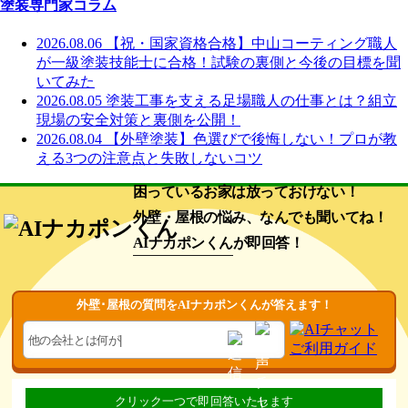
塗装専門家コラム
2026.08.06
【祝・国家資格合格】中山コーティング職人
が一級塗装技能士に合格！試験の裏側と今後の目標を聞
いてみた
2026.08.05
塗装工事を支える足場職人の仕事とは？組立
現場の安全対策と裏側を公開！
2026.08.04
【外壁塗装】色選びで後悔しない！プロが教
える3つの注意点と失敗しないコツ
困っているお家は放っておけない！
外壁・屋根の悩み、なんでも聞いてね！
AIナカポンくん
が即回答！
外壁･屋根の質問をAIナカポンくんが答えます！