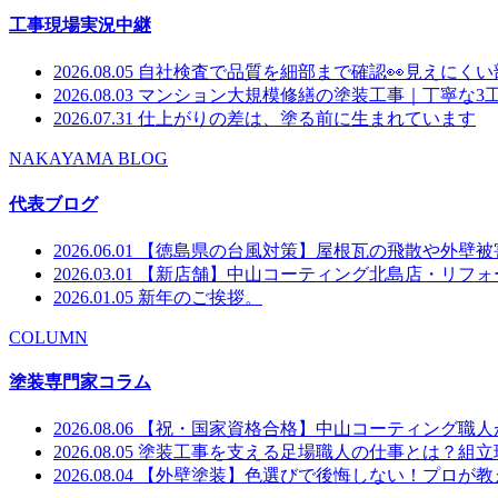
工事現場実況中継
2026.08.05
自社検査で品質を細部まで確認👀見えにく
2026.08.03
マンション大規模修繕の塗装工事｜丁寧な3
2026.07.31
仕上がりの差は、塗る前に生まれています
NAKAYAMA BLOG
代表ブログ
2026.06.01
【徳島県の台風対策】屋根瓦の飛散や外壁被
2026.03.01
【新店舗】中山コーティング北島店・リフォー
2026.01.05
新年のご挨拶。
COLUMN
塗装専門家コラム
2026.08.06
【祝・国家資格合格】中山コーティング職人
2026.08.05
塗装工事を支える足場職人の仕事とは？組立
2026.08.04
【外壁塗装】色選びで後悔しない！プロが教