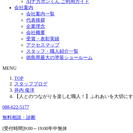
AIナカポンくん ご利用ガイド
会社案内
会社案内一覧
代表挨拶
企業理念
会社概要
受賞・表彰実績
アクセスマップ
スタッフ・職人紹介一覧
徳島県最大の塗装ショールーム
MENU
TOP
スタッフブログ
井内 俊洋
【人とのつながりを楽しむ職人！】ふれあいを大切にす
088-622-5177
無料相談・診断
[受付時間]
9:00～19:00
年中無休