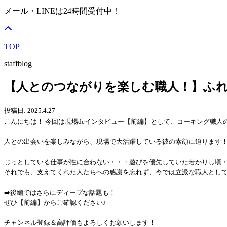
メール・LINEは24時間受付中！
TOP
staffblog
【人とのつながりを楽しむ職人！】ふ
投稿日: 2025.4.27
こんにちは！ 今回は現場deインタビュー【前編】として、コーキング職人
人との出会いを楽しみながら、現場で大活躍している彼の素顔に迫ります
じっとしている仕事が性に合わない・・・遊びを優先していた若かりし頃
それでも、支えてくれた人たちへの感謝を忘れず、今では立派な職人とし
➡️後編ではさらにディープな話題も！
ぜひ【前編】からご確認ください♪
チャンネル登録＆高評価もよろしくお願いします！