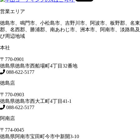
営業エリア
徳島市、鳴門市、小松島市、吉野川市、阿波市、板野郡、名東
郡、名西郡、勝浦郡、南あわじ市、洲本市、阿南市、淡路島及
び周辺地域
本社
〒770-0901
徳島県
徳島市
西船場町4丁目32番地
088-622-5177
徳島店
〒770-0903
徳島県
徳島市
西大工町4丁目41-1
088-622-5177
阿南店
〒774-0045
徳島県
阿南市
宝田町今市中新開3-10