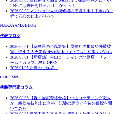
2026.08.05
自社検査で品質を細部まで確認👀見えにくい
部分にも責任を持った仕上がりへ！
2026.08.03
マンション大規模修繕の塗装工事｜丁寧な3工
程で安心の仕上がりへ✨
NAKAYAMA BLOG
代表ブログ
2026.06.01
【徳島県の台風対策】屋根瓦の飛散や外壁被
害に備える！火災保険の活用についてもご相談ください
2026.03.01
【新店舗】中山コーティング北島店・リフォ
ームナカヤマ北島店OPEN
2026.01.05
新年のご挨拶。
COLUMN
塗装専門家コラム
2026.08.06
【祝・国家資格合格】中山コーティング職人
が一級塗装技能士に合格！試験の裏側と今後の目標を聞
いてみた
2026.08.05
塗装工事を支える足場職人の仕事とは？組立