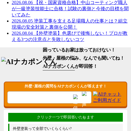
2026.08.06
【祝・国家資格合格】中山コーティング職人
が一級塗装技能士に合格！試験の裏側と今後の目標を聞
いてみた
2026.08.05
塗装工事を支える足場職人の仕事とは？組立
現場の安全対策と裏側を公開！
2026.08.04
【外壁塗装】色選びで後悔しない！プロが教
える3つの注意点と失敗しないコツ
困っているお家は放っておけない！
外壁・屋根の悩み、なんでも聞いてね！
AIナカポンくん
が即回答！
外壁･屋根の質問をAIナカポンくんが答えます！
外壁塗装って全部でいくらくらい?