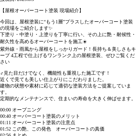
【屋根オーバーコート塗装 現場紹介】️
今回は、屋根塗装に“もう1層”プラスしたオーバーコート塗装
の現場をご紹介します✨
下塗り・中塗り・上塗りを丁寧に行い、その上に艶・耐候性・
耐久性を高めるオーバーコートを施工☀️
紫外線・雨風から屋根をしっかりガード！長持ち＆美しさもキ
ープ 4工程で仕上げるワンランク上の屋根塗装、ぜひご覧くだ
さい
‍♂️見た目だけでなく、機能性も重視した施工です！
近くで見ても美しい仕上がりにこだわりました。
️建物の状態や素材に応じて適切な塗装方法をご提案していま
す。
定期的なメンテナンスで、住まいの寿命を大きく伸ばせます。
00:00 オープニング
00:40 オーバーコート塗装のメリット
01:11 オーバーコート塗装の注意点
01:52 この艶、この発色 オーバーコートの真価
02:56 まとめ