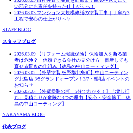
2026.08.05
自社検査で品質を細部まで確認👀見えにく
い部分にも責任を持った仕上がりへ！
2026.08.03
マンション大規模修繕の塗装工事｜丁寧な3
工程で安心の仕上がりへ✨
STAFF BLOG
スタッフブログ
2026.03.09
【リフォーム瑕疵保険】保険加入を断る業
者は危険？ 信頼できる会社の見分け方 倒産しても
直せる驚きの仕組み【徳島の中山コーティング】
2026.03.02
【外壁塗装 板野郡北島町】中山コーティン
グ北島店 3/5グランドオープン！3/7・8開店イベントの
お知らせ
2026.02.23
【外壁塗装の罠 5分でわかる！】「増し打
ち」見積もりが危険な3つの理由【安心・安全施工 徳
島の中山コーティング】
NAKAYAMA BLOG
代表ブログ