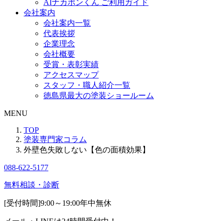
AIナカポンくん ご利用ガイド
会社案内
会社案内一覧
代表挨拶
企業理念
会社概要
受賞・表彰実績
アクセスマップ
スタッフ・職人紹介一覧
徳島県最大の塗装ショールーム
MENU
TOP
塗装専門家コラム
外壁色失敗しない【色の面積効果】
088-622-5177
無料相談・診断
[受付時間]
9:00～19:00
年中無休