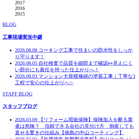
2017
2016
2015
BLOG
工事現場実況中継
2026.08.08
コーキング工事で住まいの防水性をしっか
り守ります！
2026.08.05
自社検査で品質を細部まで確認👀見えにく
い部分にも責任を持った仕上がりへ！
2026.08.03
マンション大規模修繕の塗装工事｜丁寧な3
工程で安心の仕上がりへ✨
STAFF BLOG
スタッフブログ
2026.03.09
【リフォーム瑕疵保険】保険加入を断る業
者は危険？ 信頼できる会社の見分け方 倒産しても
直せる驚きの仕組み【徳島の中山コーティング】