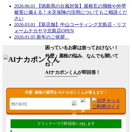
2026.06.01
【徳島県の台風対策】屋根瓦の飛散や外壁
被害に備える！火災保険の活用についてもご相談くだ
さい
2026.03.01
【新店舗】中山コーティング北島店・リフ
ォームナカヤマ北島店OPEN
2026.01.05
新年のご挨拶。
困っているお家は放っておけない！
外壁・屋根の悩み、なんでも聞いて
ね！
AIナカポンくん
が即回答！
外壁･屋根の質問をAIナカポンくんが答えます！