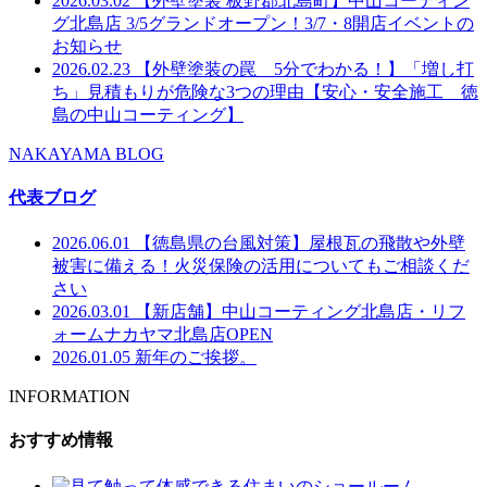
2026.03.02
【外壁塗装 板野郡北島町】中山コーティン
グ北島店 3/5グランドオープン！3/7・8開店イベントの
お知らせ
2026.02.23
【外壁塗装の罠 5分でわかる！】「増し打
ち」見積もりが危険な3つの理由【安心・安全施工 徳
島の中山コーティング】
NAKAYAMA BLOG
代表ブログ
2026.06.01
【徳島県の台風対策】屋根瓦の飛散や外壁
被害に備える！火災保険の活用についてもご相談くだ
さい
2026.03.01
【新店舗】中山コーティング北島店・リフ
ォームナカヤマ北島店OPEN
2026.01.05
新年のご挨拶。
INFORMATION
おすすめ情報