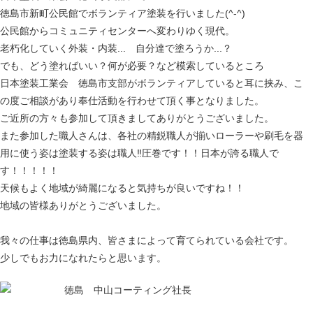
徳島市新町公民館でボランティア塗装を行いました(^-^)
公民館からコミュニティセンターへ変わりゆく現代。
老朽化していく外装・内装... 自分達で塗ろうか...？
でも、どう塗ればいい？何が必要？など模索しているところ
日本塗装工業会 徳島市支部がボランティアしていると耳に挟み、こ
の度ご相談があり奉仕活動を行わせて頂く事となりました。
ご近所の方々も参加して頂きましてありがとうございました。
また参加した職人さんは、各社の精鋭職人が揃いローラーや刷毛を器
用に使う姿は塗装する姿は職人
‼圧巻です！！
日本が誇る職人で
す！！！！！
天候もよく地域が綺麗になると気持ちが良いですね！！
地域の皆様ありがとうございました。
我々の仕事は徳島県内、皆さまによって育てられている会社です。
少しでもお力になれたらと思います。