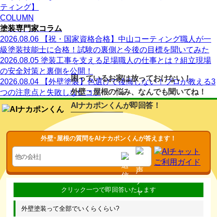
ティング】
COLUMN
塗装専門家コラム
2026.08.06
【祝・国家資格合格】中山コーティング職人が一
級塗装技能士に合格！試験の裏側と今後の目標を聞いてみた
2026.08.05
塗装工事を支える足場職人の仕事とは？組立現場
の安全対策と裏側を公開！
困っているお家は放っておけない！
2026.08.04
【外壁塗装】色選びで後悔しない！プロが教える3
外壁・屋根の悩み、なんでも聞いてね！
つの注意点と失敗しないコツ
AIナカポンくん
が即回答！
外壁･屋根の質問をAIナカポンくんが答えます！
外壁塗装って全部でいくらくらい?