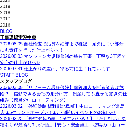
2020
2019
2018
2017
2016
BLOG
工事現場実況中継
2026.08.05
自社検査で品質を細部まで確認👀見えにくい部分
にも責任を持った仕上がりへ！
2026.08.03
マンション大規模修繕の塗装工事｜丁寧な3工程で
安心の仕上がりへ✨
2026.07.31
仕上がりの差は、塗る前に生まれています
STAFF BLOG
スタッフブログ
2026.03.09
【リフォーム瑕疵保険】保険加入を断る業者は危
険？ 信頼できる会社の見分け方 倒産しても直せる驚きの仕
組み【徳島の中山コーティング】
2026.03.02
【外壁塗装 板野郡北島町】中山コーティング北島
店 3/5グランドオープン！3/7・8開店イベントのお知らせ
2026.02.23
【外壁塗装の罠 5分でわかる！】「増し打ち」見
積もりが危険な3つの理由【安心・安全施工 徳島の中山コー