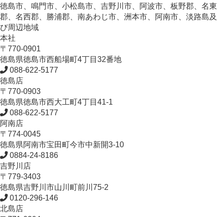
徳島市、鳴門市、小松島市、吉野川市、阿波市、板野郡、名東
郡、名西郡、勝浦郡、南あわじ市、洲本市、阿南市、淡路島及
び周辺地域
本社
〒770-0901
徳島県
徳島市
西船場町4丁目32番地
088-622-5177
徳島店
〒770-0903
徳島県
徳島市
西大工町4丁目41-1
088-622-5177
阿南店
〒774-0045
徳島県
阿南市
宝田町今市中新開3-10
0884-24-8186
吉野川店
〒779-3403
徳島県
吉野川市
山川町前川75-2
0120-296-146
北島店