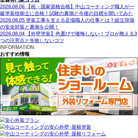
2026.08.06
【祝・国家資格合格】中山コーティング職人が一
級塗装技能士に合格！試験の裏側と今後の目標を聞いてみた
2026.08.05
塗装工事を支える足場職人の仕事とは？組立現場
の安全対策と裏側を公開！
2026.08.04
【外壁塗装】色選びで後悔しない！プロが教える3
つの注意点と失敗しないコツ
INFORMATION
おすすめ情報