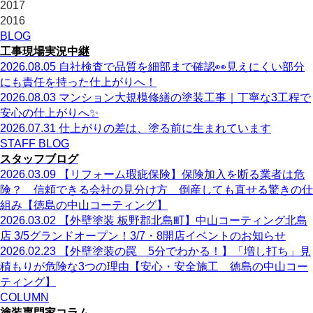
2017
2016
BLOG
工事現場実況中継
2026.08.05
自社検査で品質を細部まで確認👀見えにくい部分
にも責任を持った仕上がりへ！
2026.08.03
マンション大規模修繕の塗装工事｜丁寧な3工程で
安心の仕上がりへ✨
2026.07.31
仕上がりの差は、塗る前に生まれています
STAFF BLOG
スタッフブログ
2026.03.09
【リフォーム瑕疵保険】保険加入を断る業者は危
険？ 信頼できる会社の見分け方 倒産しても直せる驚きの仕
組み【徳島の中山コーティング】
2026.03.02
【外壁塗装 板野郡北島町】中山コーティング北島
店 3/5グランドオープン！3/7・8開店イベントのお知らせ
2026.02.23
【外壁塗装の罠 5分でわかる！】「増し打ち」見
積もりが危険な3つの理由【安心・安全施工 徳島の中山コー
ティング】
COLUMN
塗装専門家コラム