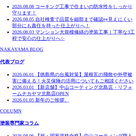
2026.08.08
コーキング工事で住まいの防水性をしっかり
守ります！
2026.08.05
自社検査で品質を細部まで確認👀見えにくい
部分にも責任を持った仕上がりへ！
2026.08.03
マンション大規模修繕の塗装工事｜丁寧な3工
程で安心の仕上がりへ✨
NAKAYAMA BLOG
代表ブログ
2026.06.01
【徳島県の台風対策】屋根瓦の飛散や外壁被
害に備える！火災保険の活用についてもご相談ください
2026.03.01
【新店舗】中山コーティング北島店・リフォ
ームナカヤマ北島店OPEN
2026.01.05
新年のご挨拶。
COLUMN
塗装専門家コラム
2026.08.06
【祝・国家資格合格】中山コーティング職人