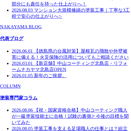
部分にも責任を持った仕上がりへ！
2026.08.03
マンション大規模修繕の塗装工事｜丁寧な3工
程で安心の仕上がりへ✨
NAKAYAMA BLOG
代表ブログ
2026.06.01
【徳島県の台風対策】屋根瓦の飛散や外壁被
害に備える！火災保険の活用についてもご相談ください
2026.03.01
【新店舗】中山コーティング北島店・リフォ
ームナカヤマ北島店OPEN
2026.01.05
新年のご挨拶。
COLUMN
塗装専門家コラム
2026.08.06
【祝・国家資格合格】中山コーティング職人
が一級塗装技能士に合格！試験の裏側と今後の目標を聞
いてみた
2026.08.05
塗装工事を支える足場職人の仕事とは？組立