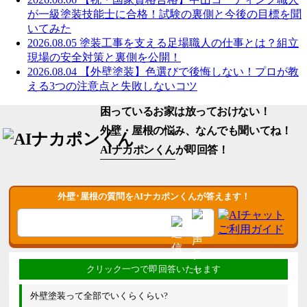
が一級塗装技能士に合格！試験の裏側と今後の目標を聞
いてみた
2026.08.05
塗装工事を支える足場職人の仕事とは？組立
現場の安全対策と裏側を公開！
2026.08.04
【外壁塗装】色選びで後悔しない！プロが教
える3つの注意点と失敗しないコツ
困っているお家は放っておけない！
外壁・屋根の悩み、なんでも聞いてね！
AIナカポンくん
が即回答！
外壁･屋根の質問をAIナカポンくんが答えます！
外壁塗装って全部でいくらくらい?