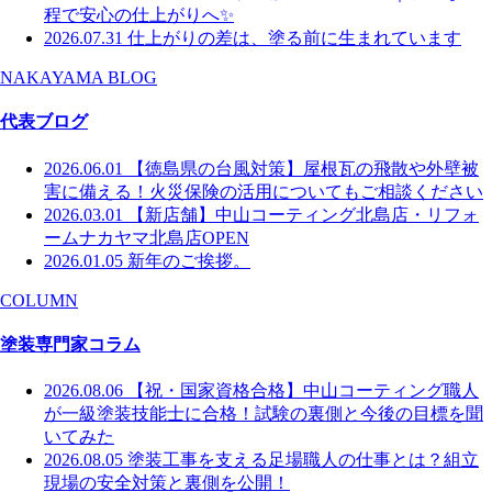
程で安心の仕上がりへ✨
2026.07.31
仕上がりの差は、塗る前に生まれています
NAKAYAMA BLOG
代表ブログ
2026.06.01
【徳島県の台風対策】屋根瓦の飛散や外壁被
害に備える！火災保険の活用についてもご相談ください
2026.03.01
【新店舗】中山コーティング北島店・リフォ
ームナカヤマ北島店OPEN
2026.01.05
新年のご挨拶。
COLUMN
塗装専門家コラム
2026.08.06
【祝・国家資格合格】中山コーティング職人
が一級塗装技能士に合格！試験の裏側と今後の目標を聞
いてみた
2026.08.05
塗装工事を支える足場職人の仕事とは？組立
現場の安全対策と裏側を公開！