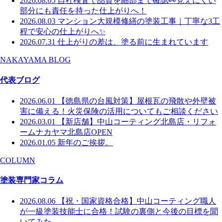
2026.08.05
自社検査で品質を細部まで確認👀見えにくい
部分にも責任を持った仕上がりへ！
2026.08.03
マンション大規模修繕の塗装工事｜丁寧な3工
程で安心の仕上がりへ✨
2026.07.31
仕上がりの差は、塗る前に生まれています
NAKAYAMA BLOG
代表ブログ
2026.06.01
【徳島県の台風対策】屋根瓦の飛散や外壁被
害に備える！火災保険の活用についてもご相談ください
2026.03.01
【新店舗】中山コーティング北島店・リフォ
ームナカヤマ北島店OPEN
2026.01.05
新年のご挨拶。
COLUMN
塗装専門家コラム
2026.08.06
【祝・国家資格合格】中山コーティング職人
が一級塗装技能士に合格！試験の裏側と今後の目標を聞
いてみた