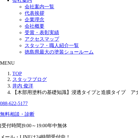
会社案内
会社案内一覧
代表挨拶
企業理念
会社概要
受賞・表彰実績
アクセスマップ
スタッフ・職人紹介一覧
徳島県最大の塗装ショールーム
MENU
TOP
スタッフブログ
井内 俊洋
【木部用塗料の基礎知識】浸透タイプと造膜タイプ ア
088-622-5177
無料相談・診断
[受付時間]
9:00～19:00
年中無休
メール・LINEは24時間受付中！